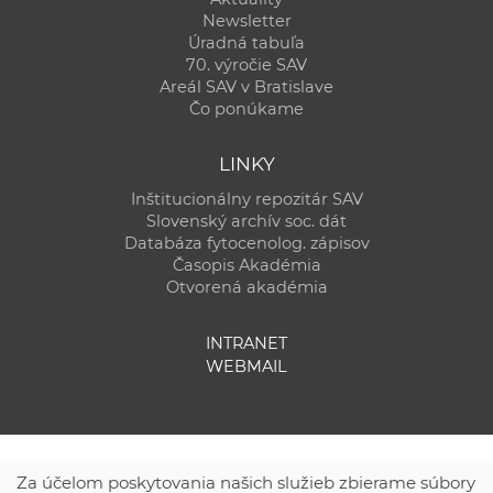
Newsletter
Úradná tabuľa
70. výročie SAV
Areál SAV v Bratislave
Čo ponúkame
LINKY
Inštitucionálny repozitár SAV
Slovenský archív soc. dát
Databáza fytocenolog. zápisov
Časopis Akadémia
Otvorená akadémia
INTRANET
WEBMAIL
Za účelom poskytovania našich služieb zbierame súbory