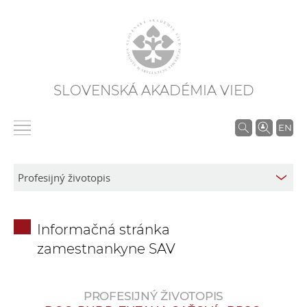
SLOVENSKÁ AKADÉMIA VIED
V
EN
y
h
ľ
a
d
Informačná stránka
á
zamestnankyne SAV
v
a
n
PROFESIJNÝ ŽIVOTOPIS
i