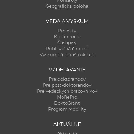
Kontakty
a
Geografická poloha
c
o
VEDA A VÝSKUM
v
Projekty
n
Konferencie
í
Časopisy
Publikačná činnosť
k
Výskumná infraštruktúra
o
c
VZDELÁVANIE
h
Pre doktorandov
S
Pre post-doktorandov
A
Pre vedeckých pracovníkov
V
MoRePro
DoktoGrant
Program Mobility
AKTUÁLNE
Aktuality