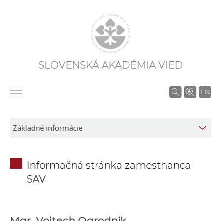
SLOVENSKÁ AKADÉMIA VIED
V
EN
y
h
ľ
a
d
Informačná stránka zamestnanca
á
SAV
v
a
n
i
Mgr. Vojtech Ogrodnik