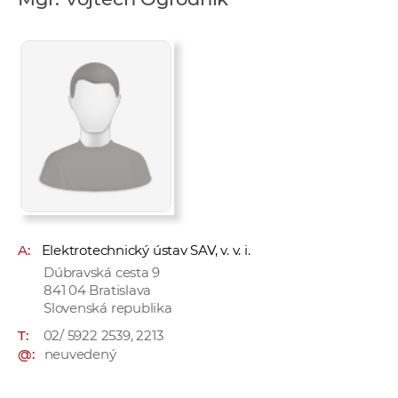
e
v
p
r
a
c
o
v
n
í
č
A:
Elektrotechnický ústav SAV, v. v. i.
k
Dúbravská cesta 9
a
841 04 Bratislava
c
Slovenská republika
h
T:
02/ 5922 2539, 2213
a
@:
neuvedený
p
r