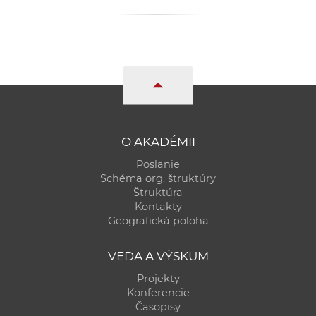
a
c
o
v
n
í
k
o
O AKADÉMII
c
Poslanie
h
Schéma org. štruktúry
S
Štruktúra
A
Kontakty
Geografická poloha
V
VEDA A VÝSKUM
Projekty
Konferencie
Časopisy