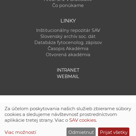
Čo ponúkame
LINKY
Inštitucionálny repozitár SAV
Slovenský archív soc. dát
Databáza fytocenolog. zápisov
Časopis Akadémia
Otvorená akadémia
INTRANET
WEBMAIL
Za účelom poskytovania našich služieb zbierame súbory
cookies a sledujeme návštevnosť prostredníctvom
aplikácie tretej strany. Viac o
SAV cookies
.
Technická podpora:
CSČ SAV, v. v. i. - Výpočtové stredisko SAV
Viac možností
Odmietnuť
Prijať všetky
Site map
|
Zásady ochrany súkromných údajov