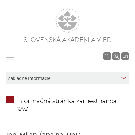
SLOVENSKÁ AKADÉMIA VIED
V
EN
y
h
ľ
a
d
Informačná stránka zamestnanca
á
SAV
v
a
n
i
Ing. Milan Ťapajna, PhD.