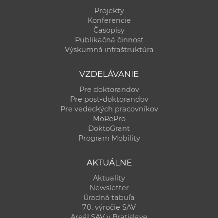
Projekty
Konferencie
Časopisy
Publikačná činnosť
Výskumná infraštruktúra
VZDELÁVANIE
Pre doktorandov
Pre post-doktorandov
Pre vedeckých pracovníkov
MoRePro
DoktoGrant
Program Mobility
AKTUÁLNE
Aktuality
Newsletter
Úradná tabuľa
70. výročie SAV
Areál SAV v Bratislave