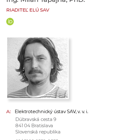
e
RIADITEĽ ELÚ SAV
v
p
r
a
c
o
v
n
í
č
k
a
c
A:
Elektrotechnický ústav SAV, v. v. i.
h
Dúbravská cesta 9
a
841 04 Bratislava
p
Slovenská republika
r