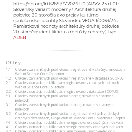
https://doi.org/10.62851/37.2026.1.10
(APVV-23-0101 :
a
Slovenský variant moderny? Architektúra druhej
c
polovice 20. storočia ako prejav kultúrno-
o
spoločenskej identity Slovenska. VEGA 1/0063/24 :
Pamiatkové hodnoty architektúry druhej polovice
v
20. storočia: identifikácia a metódy ochrany.) Typ:
n
ADEB
í
k
o
Ohlasy:
c
1.1
Citácie v zahraničných publikáciách registrované v citačných indexoch
h
Web of Science Core Collection
S
1.2
Citácie v zahraničných publikáciách registrované v databáze SCOPUS
2.1
Citácie v domácich publikáciách registrované v citačných indexoch
A
Web of Science Core Collection
2.2
Citácie v domácich publikáciách registrované v databáze SCOPUS
V
*3
Citácie v zahraničných publikáciách neregistrované v citačných
indexoch
3.1
Citácie v zahraničných publikáciách neregistrované v citačných
indexoch
3.2
Citácie v zahraničných publikáciách registrované v iných vedeckých
citačných databázach, ako je Web of Science Core Collection a Scopus
*4
Citácie v domácich publikáciách neregistrované v citačných indexoch
4.1
Citácie v domácich publikáciách neregistrované v citačných indexoch
4.2
Citácie v domácich publikáciách registrované v iných vedeckých