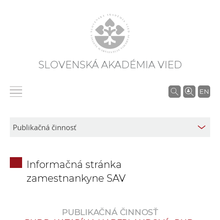
SLOVENSKÁ AKADÉMIA VIED
V
EN
y
h
ľ
a
d
Informačná stránka
á
zamestnankyne SAV
v
a
n
PUBLIKAČNÁ ČINNOSŤ
i