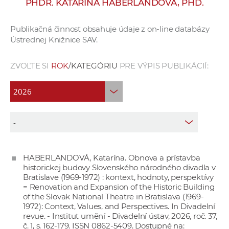
PHDR. KATARÍNA HABERLANDOVÁ, PHD.
e
v
Publikačná činnosť obsahuje údaje z on-line databázy
p
Ústrednej Knižnice SAV.
r
a
ZVOĽTE SI
ROK
/KATEGÓRIU
PRE VÝPIS PUBLIKÁCIÍ:
c
o
v
n
í
č
k
HABERLANDOVÁ, Katarína. Obnova a prístavba
a
historickej budovy Slovenského národného divadla v
c
Bratislave (1969-1972) : kontext, hodnoty, perspektívy
h
= Renovation and Expansion of the Historic Building
of the Slovak National Theatre in Bratislava (1969-
a
1972): Context, Values, and Perspectives. In Divadelní
p
revue. - Institut umění - Divadelní ústav, 2026, roč. 37,
r
č. 1, s. 162-179. ISSN 0862-5409. Dostupné na: