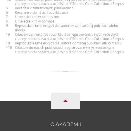
citačných databázach, ako je Web of Science Core Collection a Scopus
5
Recenzie v zahraničných publikáciách
6
Recenzie v domácich publikáciách
7
Umelecké kritiky zahraničné
8
Umelecké kritiky domáce
9
Reprodukcie umeleckých diel autora v zahraničnej publikácii alebo
médiu
*9
Citácie v zahraničných publikáciách registrované v iných vedeckých
citačných databázach, ako je Web of Science Core Collection a Scopus
10
Reprodukcie umeleckých diel autora domácej publikácii alebo médiu
*10
Citácie v domácich publikáciách registrované v iných vedeckých
citačných databázach, ako je Web of Science Core Collection a Scopus
O AKADÉMII