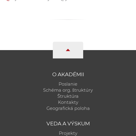
a
c
o
v
n
í
k
o
c
h
O AKADÉMII
S
Poslanie
A
Schéma org. štruktúry
V
Štruktúra
Kontakty
Geografická poloha
VEDA A VÝSKUM
Projekty