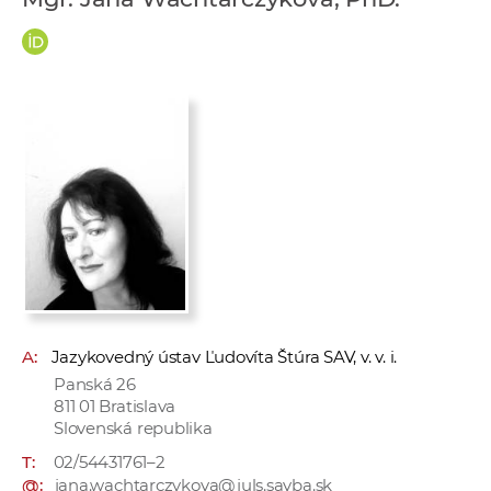
e
v
p
r
a
c
o
v
n
í
č
k
a
A:
Jazykovedný ústav Ľudovíta Štúra SAV, v. v. i.
c
Panská 26
h
811 01 Bratislava
a
Slovenská republika
p
T:
02/54431761–2
r
@:
jana.wachtarczykova@juls.savba.sk