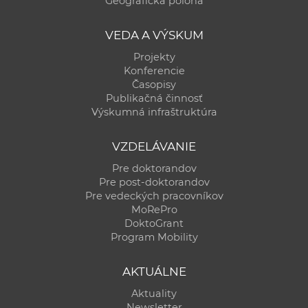
Geografická poloha
a
c
VEDA A VÝSKUM
o
Projekty
v
Konferencie
n
Časopisy
í
Publikačná činnosť
Výskumná infraštruktúra
k
o
VZDELÁVANIE
c
h
Pre doktorandov
Pre post-doktorandov
S
Pre vedeckých pracovníkov
A
MoRePro
V
DoktoGrant
Program Mobility
AKTUÁLNE
Aktuality
Newsletter