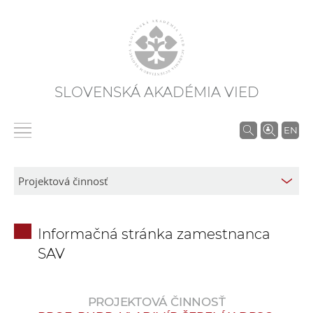
SLOVENSKÁ AKADÉMIA VIED
V
EN
y
h
ľ
a
d
Informačná stránka zamestnanca
á
SAV
v
a
n
PROJEKTOVÁ ČINNOSŤ
i