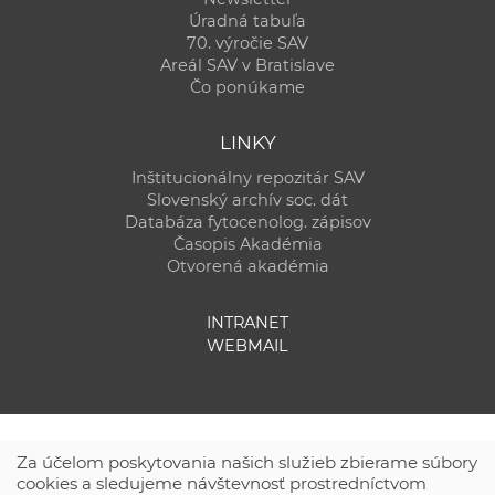
Úradná tabuľa
70. výročie SAV
Areál SAV v Bratislave
Čo ponúkame
LINKY
Inštitucionálny repozitár SAV
Slovenský archív soc. dát
Databáza fytocenolog. zápisov
Časopis Akadémia
Otvorená akadémia
INTRANET
WEBMAIL
Za účelom poskytovania našich služieb zbierame súbory
cookies a sledujeme návštevnosť prostredníctvom