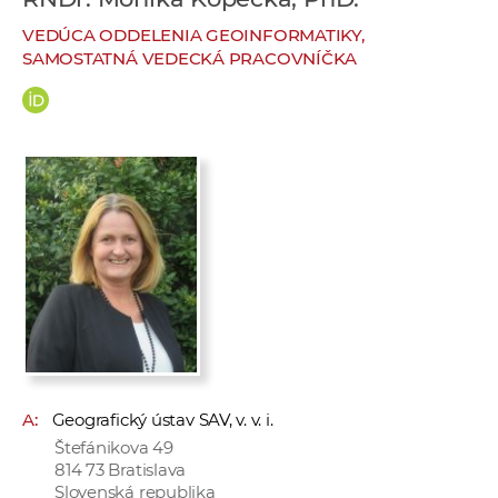
e
VEDÚCA ODDELENIA GEOINFORMATIKY,
v
SAMOSTATNÁ VEDECKÁ PRACOVNÍČKA
p
r
a
c
o
v
n
í
č
k
a
c
h
A:
Geografický ústav SAV, v. v. i.
a
Štefánikova 49
p
814 73 Bratislava
r
Slovenská republika