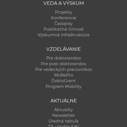
VEDA A VÝSKUM
Projekty
Konferencie
Časopisy
Publikačná činnosť
Výskumná infraštruktúra
VZDELÁVANIE
Pre doktorandov
Pre post-doktorandov
Pre vedeckých pracovníkov
MoRePro
DoktoGrant
Program Mobility
AKTUÁLNE
Aktuality
Newsletter
Úradná tabuľa
70. výročie SAV