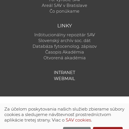
Areál SAV v Bratislave
Čo ponúkame
LINKY
Inštitucionálny repozitár SAV
Slovenský archív soc. dát
Databáza fytocenolog. zápisov
Časopis Akadémia
Otvorená akadémia
INTRANET
WEBMAIL
Za účelom poskytovania našich služieb zbierame súbory
cookies a sledujeme návštevnosť prostredníctvom
aplikácie tretej strany. Viac o
SAV cookies
.
Technická podpora:
CSČ SAV, v. v. i. - Výpočtové stredisko SAV