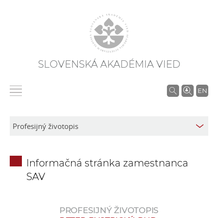
SLOVENSKÁ AKADÉMIA VIED
V
EN
y
h
ľ
a
d
Informačná stránka zamestnanca
á
SAV
v
a
n
PROFESIJNÝ ŽIVOTOPIS
i