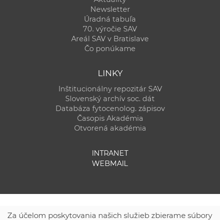
Newsletter
Úradná tabuľa
70. výročie SAV
Areál SAV v Bratislave
Čo ponúkame
LINKY
Inštitucionálny repozitár SAV
Slovenský archív soc. dát
Databáza fytocenolog. zápisov
Časopis Akadémia
Otvorená akadémia
INTRANET
WEBMAIL
Za účelom poskytovania našich služieb zbierame súbory