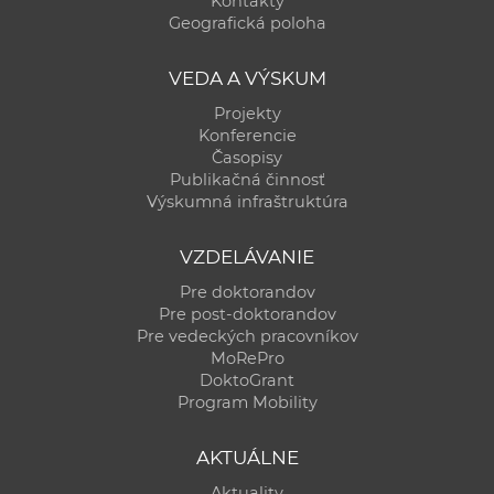
Kontakty
a
Geografická poloha
c
o
VEDA A VÝSKUM
v
Projekty
n
Konferencie
í
Časopisy
Publikačná činnosť
k
Výskumná infraštruktúra
o
c
VZDELÁVANIE
h
Pre doktorandov
S
Pre post-doktorandov
A
Pre vedeckých pracovníkov
V
MoRePro
DoktoGrant
Program Mobility
AKTUÁLNE
Aktuality