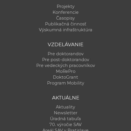
Projekty
Konferencie
Časopisy
Publikačná činnosť
Výskumná infraštruktúra
VZDELÁVANIE
Pre doktorandov
Pre post-doktorandov
Pre vedeckých pracovníkov
MoRePro
DoktoGrant
Program Mobility
AKTUÁLNE
Aktuality
Newsletter
Úradná tabuľa
70. výročie SAV
Areál SAV v Bratislave