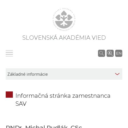
SLOVENSKÁ AKADÉMIA VIED
V
EN
y
h
ľ
a
d
Informačná stránka zamestnanca
á
SAV
v
a
n
i
RNDr. Michal Pudlák, CSc.