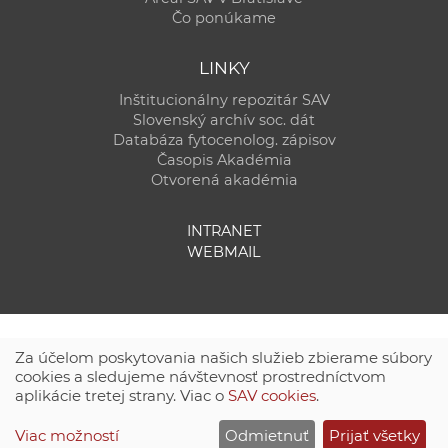
Čo ponúkame
LINKY
Inštitucionálny repozitár SAV
Slovenský archív soc. dát
Databáza fytocenolog. zápisov
Časopis Akadémia
Otvorená akadémia
INTRANET
WEBMAIL
Za účelom poskytovania našich služieb zbierame súbory
cookies a sledujeme návštevnosť prostredníctvom
aplikácie tretej strany. Viac o
SAV cookies
.
Technická podpora:
CSČ SAV, v. v. i. - Výpočtové stredisko SAV
Viac možností
Odmietnuť
Prijať všetky
Site map
|
Zásady ochrany súkromných údajov