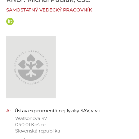
e
SAMOSTATNÝ VEDECKÝ PRACOVNÍK
v
p
r
a
c
o
v
n
í
č
k
a
c
A:
Ústav experimentálnej fyziky SAV, v. v. i.
h
Watsonova 47
a
040 01 Košice
p
Slovenská republika
r