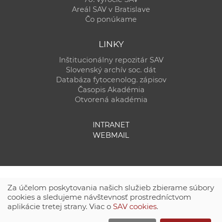
Areál SAV v Bratislave
Čo ponúkame
LINKY
Inštitucionálny repozitár SAV
Slovenský archív soc. dát
Databáza fytocenolog. zápisov
Časopis Akadémia
Otvorená akadémia
INTRANET
WEBMAIL
Za účelom poskytovania našich služieb zbierame súbory
cookies a sledujeme návštevnosť prostredníctvom
aplikácie tretej strany. Viac o
SAV cookies
.
Technická podpora:
CSČ SAV, v. v. i. - Výpočtové stredisko SAV