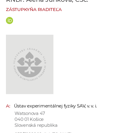
e
ZÁSTUPKYŇA RIADITEĽA
v
p
r
a
c
o
v
n
í
č
k
a
c
A:
Ústav experimentálnej fyziky SAV, v. v. i.
h
Watsonova 47
a
040 01 Košice
p
Slovenská republika
r