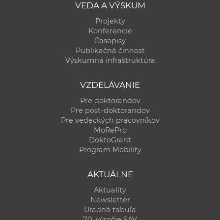
VEDA A VÝSKUM
Projekty
Konferencie
Časopisy
Publikačná činnosť
Výskumná infraštruktúra
VZDELÁVANIE
Pre doktorandov
Pre post-doktorandov
Pre vedeckých pracovníkov
MoRePro
DoktoGrant
Program Mobility
AKTUÁLNE
Aktuality
Newsletter
Úradná tabuľa
70. výročie SAV