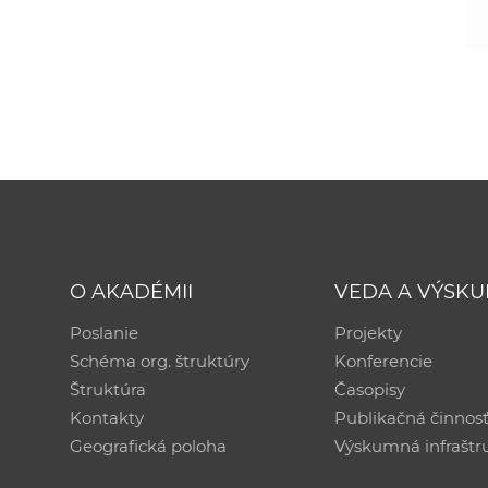
O AKADÉMII
VEDA A VÝSK
Poslanie
Projekty
Schéma org. štruktúry
Konferencie
Štruktúra
Časopisy
Kontakty
Publikačná činnos
Geografická poloha
Výskumná infraštr