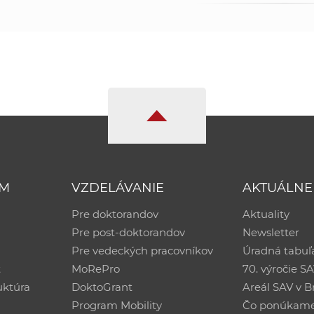
UM
VZDELÁVANIE
AKTUÁLNE
Pre doktorandov
Aktuality
Pre post-doktorandov
Newsletter
Pre vedeckých pracovníkov
Úradná tabuľ
ť
MoRePro
70. výročie S
uktúra
DoktoGrant
Areál SAV v Br
Program Mobility
Čo ponúkam