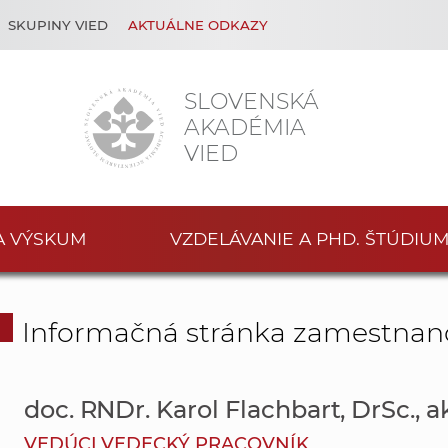
SKUPINY VIED
AKTUÁLNE ODKAZY
SLOVENSKÁ
AKADÉMIA
VIED
A VÝSKUM
VZDELÁVANIE A PHD. ŠTÚDIU
Informačná stránka zamestnan
doc. RNDr. Karol Flachbart, DrSc.,
VEDÚCI VEDECKÝ PRACOVNÍK