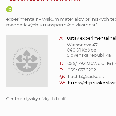
experimentálny výskum materiálov pri nízkych tep
magnetických a transportných vlastností
A:
Ústav experimentálnej fy
Watsonova 47
040 01 Košice
Slovenská republika
T:
055/ 7922307, č.d. 16 (
F:
055/ 6336292
@:
flachb@saske.sk
W:
https://cltp.saske.sk/st
Centrum fyziky nízkych teplôt