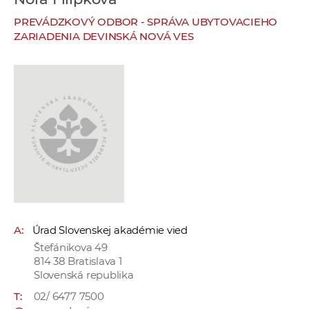
e
PREVÁDZKOVÝ ODBOR - SPRÁVA UBYTOVACIEHO
v
ZARIADENIA DEVINSKÁ NOVÁ VES
p
r
a
c
o
v
n
í
č
k
a
A:
Úrad Slovenskej akadémie vied
c
Štefánikova 49
h
814 38 Bratislava 1
a
Slovenská republika
p
T:
02/ 6477 7500
r