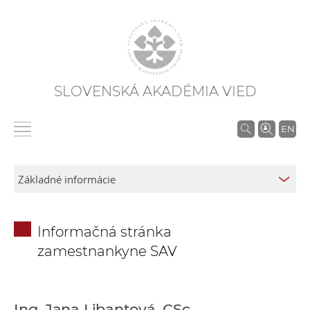
SLOVENSKÁ AKADÉMIA VIED
V
EN
y
h
ľ
a
d
Informačná stránka
á
zamestnankyne SAV
v
a
n
i
Ing. Jana Libantová, CSc.