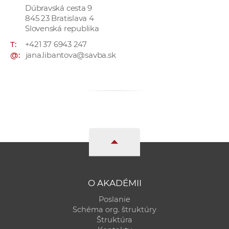
a
Dúbravská cesta 9
845 23 Bratislava 4
c
Slovenská republika
o
T:
+421 37 6943 247
v
@:
jana.libantova@savba.sk
n
í
k
o
c
h
S
A
V
O AKADÉMII
Poslanie
Schéma org. štruktúry
Štruktúra