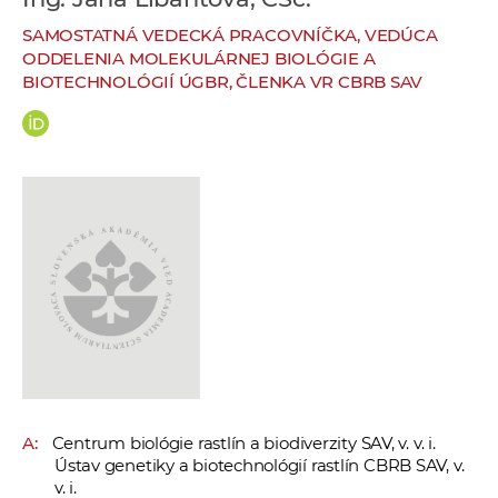
e
SAMOSTATNÁ VEDECKÁ PRACOVNÍČKA, VEDÚCA
v
ODDELENIA MOLEKULÁRNEJ BIOLÓGIE A
p
BIOTECHNOLÓGIÍ ÚGBR, ČLENKA VR CBRB SAV
r
a
c
o
v
n
í
č
k
a
c
h
a
A:
Centrum biológie rastlín a biodiverzity SAV, v. v. i.
p
Ústav genetiky a biotechnológií rastlín CBRB SAV, v.
r
v. i.