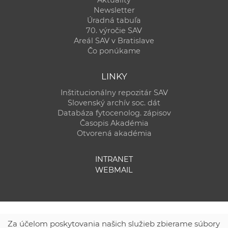
Newsletter
Úradná tabuľa
70. výročie SAV
Areál SAV v Bratislave
Čo ponúkame
LINKY
Inštitucionálny repozitár SAV
Slovenský archív soc. dát
Databáza fytocenolog. zápisov
Časopis Akadémia
Otvorená akadémia
INTRANET
WEBMAIL
Za účelom poskytovania našich služieb zbierame súbory