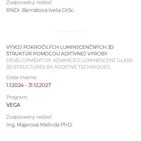
Zodpovedný riešiteľ:
a
RNDr. Bernátová Iveta DrSc.
c
o
v
n
í
VÝVOJ POKROČILÝCH LUMINSCENČNÝCH 3D
k
ŠTRUKTÚR POMOCOU ADITÍVNEJ VÝROBY
o
DEVELOPMENT OF ADVANCED LUMINESCENT GLASS
3D STRUCTURES BY ADDITIVE TECHNIQUES
c
h
Doba trvania:
S
1.1.2024 - 31.12.2027
A
Program:
V
VEGA
Zodpovedný riešiteľ:
Ing. Majerová Melinda PhD.