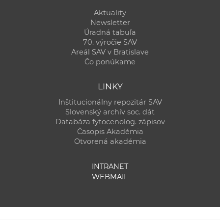
Aktuality
Newsletter
Úradná tabuľa
70. výročie SAV
Areál SAV v Bratislave
Čo ponúkame
LINKY
Inštitucionálny repozitár SAV
Slovenský archív soc. dát
Databáza fytocenolog. zápisov
Časopis Akadémia
Otvorená akadémia
INTRANET
WEBMAIL