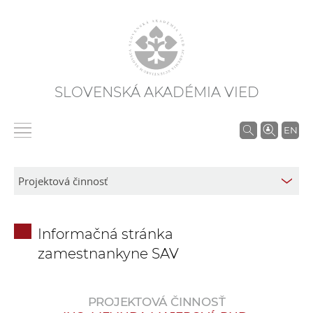
SLOVENSKÁ AKADÉMIA VIED
V
EN
y
h
ľ
a
d
Informačná stránka
á
zamestnankyne SAV
v
a
n
PROJEKTOVÁ ČINNOSŤ
i