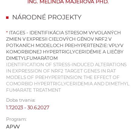
ING. MELINDA MAJEROVÁ PHD.
e
v
NÁRODNÉ PROJEKTY
p
r
*
ITAGES - IDENTIFIKÁCIA STRESOM VYVOLANÝCH
a
ZMIEN V EXPRESII CIEĽOVÝCH GÉNOV NRF2 V
c
POTKANÍCH MODELOCH PREHYPERTENZIE: VPLYV
o
KOMORBIDNEJ HYPERTRIGLYCERIDÉMIE A LIEČBY
v
DIMETYLFUMARÁTOM
IDENTIFICATION OF STRESS-INDUCED ALTERATIONS
n
IN EXPRESSION OF NRF2 TARGET GENES IN RAT
í
MODELS OF PREHYPERTENSION: THE EFFECT OF
č
COMORBID HYPERTRIGLYCERIDEMIA AND DIMETHYL
k
FUMARATE TREATMENT
a
Doba trvania:
c
1.7.2023 - 30.6.2027
h
a
Program:
p
APVV
r