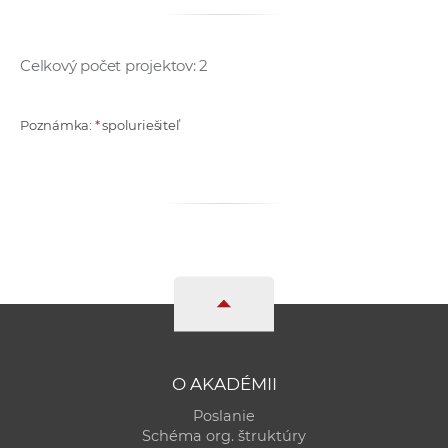
Celkový počet projektov: 2
Poznámka:
*
spoluriešiteľ
O AKADÉMII
Poslanie
Schéma org. štruktúry