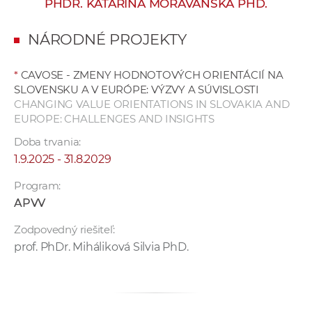
PHDR. KATARÍNA MORAVANSKÁ PHD.
e
v
NÁRODNÉ PROJEKTY
p
r
*
CAVOSE - ZMENY HODNOTOVÝCH ORIENTÁCIÍ NA
a
SLOVENSKU A V EURÓPE: VÝZVY A SÚVISLOSTI
c
CHANGING VALUE ORIENTATIONS IN SLOVAKIA AND
o
EUROPE: CHALLENGES AND INSIGHTS
v
Doba trvania:
n
1.9.2025 - 31.8.2029
í
č
Program:
k
APVV
a
Zodpovedný riešiteľ:
c
prof. PhDr. Miháliková Silvia PhD.
h
a
p
r