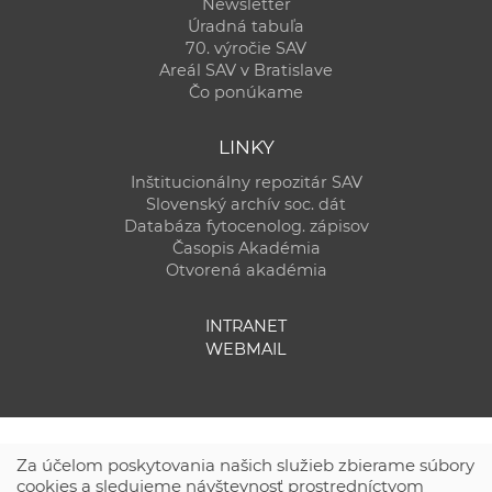
Newsletter
Úradná tabuľa
70. výročie SAV
Areál SAV v Bratislave
Čo ponúkame
LINKY
Inštitucionálny repozitár SAV
Slovenský archív soc. dát
Databáza fytocenolog. zápisov
Časopis Akadémia
Otvorená akadémia
INTRANET
WEBMAIL
Za účelom poskytovania našich služieb zbierame súbory
cookies a sledujeme návštevnosť prostredníctvom