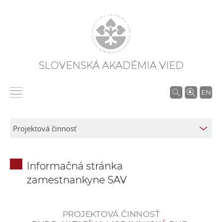
SLOVENSKÁ AKADÉMIA VIED
V
EN
y
h
ľ
a
d
Informačná stránka
á
zamestnankyne SAV
v
a
n
PROJEKTOVÁ ČINNOSŤ
i