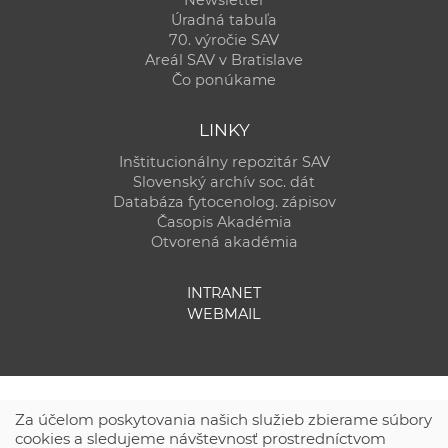
Úradná tabuľa
70. výročie SAV
Areál SAV v Bratislave
Čo ponúkame
LINKY
Inštitucionálny repozitár SAV
Slovenský archív soc. dát
Databáza fytocenolog. zápisov
Časopis Akadémia
Otvorená akadémia
INTRANET
WEBMAIL
Za účelom poskytovania našich služieb zbierame súbory
cookies a sledujeme návštevnosť prostredníctvom