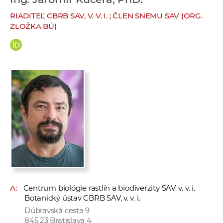
e
RIADITEĽ CBRB SAV, V. V. I. ; ČLEN SNEMU SAV (ORG.
v
ZLOŽKA BÚ)
p
r
a
c
o
v
n
í
č
k
a
c
h
A:
Centrum biológie rastlín a biodiverzity SAV, v. v. i.
a
Botanický ústav CBRB SAV, v. v. i.
p
Dúbravská cesta 9
r
845 23 Bratislava 4