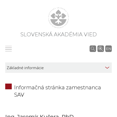
SLOVENSKÁ AKADÉMIA VIED
V
EN
y
h
ľ
a
d
Informačná stránka zamestnanca
á
SAV
v
a
n
i
Ing. Jaromír Kučera, PhD.