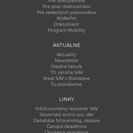
Pre doktorandov
Pre post-doktorandov
Pre vedeckých pracovníkov
MoRePro
DoktoGrant
Program Mobility
AKTUÁLNE
Aktuality
Newsletter
Úradná tabuľa
70. výročie SAV
Areál SAV v Bratislave
Čo ponúkame
LINKY
Inštitucionálny repozitár SAV
Slovenský archív soc. dát
Databáza fytocenolog. zápisov
Časopis Akadémia
Otvorená akadémia