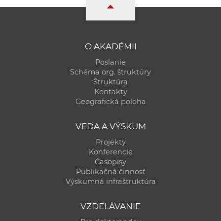
a
c
o
v
O AKADÉMII
n
Poslanie
í
Schéma org. štruktúry
k
Štruktúra
Kontakty
o
Geografická poloha
c
h
VEDA A VÝSKUM
S
Projekty
A
Konferencie
V
Časopisy
Publikačná činnosť
Výskumná infraštruktúra
VZDELÁVANIE