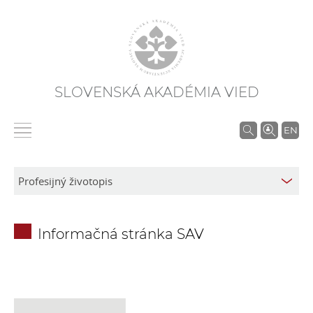
SLOVENSKÁ AKADÉMIA VIED
V
EN
y
h
ľ
a
d
Informačná stránka SAV
á
v
a
n
i