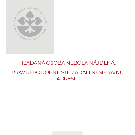
e
v
p
r
a
c
o
v
HĽADANÁ OSOBA NEBOLA NÁJDENÁ.
n
í
PRAVDEPODOBNE STE ZADALI NESPRÁVNU
ADRESU.
č
k
a
c
h
a
p
r