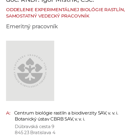
e
ODDELENIE EXPERIMENTÁLNEJ BIOLÓGIE RASTLÍN,
v
SAMOSTATNÝ VEDECKÝ PRACOVNÍK
p
Emeritný pracovník
r
a
c
o
v
n
í
č
k
a
c
h
A:
Centrum biológie rastlín a biodiverzity SAV, v. v. i.
a
Botanický ústav CBRB SAV, v. v. i.
p
Dúbravská cesta 9
r
845 23 Bratislava 4