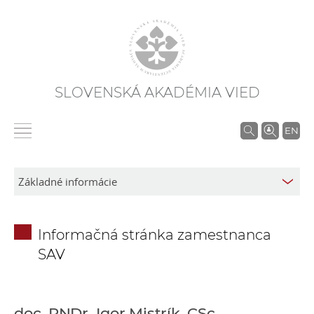
SLOVENSKÁ AKADÉMIA VIED
V
EN
y
h
ľ
a
d
Informačná stránka zamestnanca
á
SAV
v
a
n
i
doc. RNDr. Igor Mistrík, CSc.