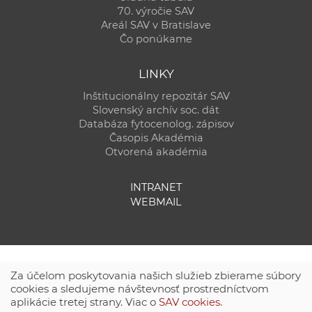
70. výročie SAV
Areál SAV v Bratislave
Čo ponúkame
LINKY
Inštitucionálny repozitár SAV
Slovenský archív soc. dát
Databáza fytocenolog. zápisov
Časopis Akadémia
Otvorená akadémia
INTRANET
WEBMAIL
Za účelom poskytovania našich služieb zbierame súbory
cookies a sledujeme návštevnosť prostredníctvom
aplikácie tretej strany. Viac o
SAV cookies
.