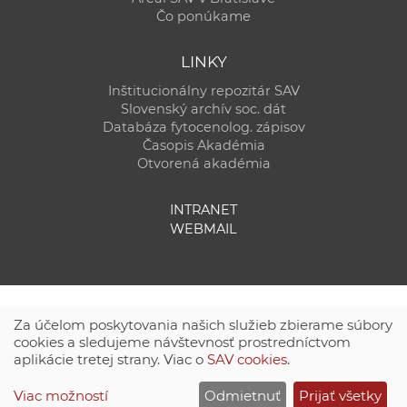
Čo ponúkame
LINKY
Inštitucionálny repozitár SAV
Slovenský archív soc. dát
Databáza fytocenolog. zápisov
Časopis Akadémia
Otvorená akadémia
INTRANET
WEBMAIL
Za účelom poskytovania našich služieb zbierame súbory
cookies a sledujeme návštevnosť prostredníctvom
aplikácie tretej strany. Viac o
SAV cookies
.
Technická podpora:
CSČ SAV, v. v. i. - Výpočtové stredisko SAV
Viac možností
Odmietnuť
Prijať všetky
Site map
|
Zásady ochrany súkromných údajov