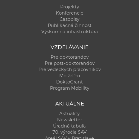
Projekty
Konferencie
Časopisy
Publikačná činnosť
Výskumná infraštruktúra
VZDELÁVANIE
Pre doktorandov
Pre post-doktorandov
Pre vedeckých pracovníkov
MoRePro
DoktoGrant
Program Mobility
AKTUÁLNE
Aktuality
Newsletter
Úradná tabuľa
70. výročie SAV
Areál SAV v Bratislave