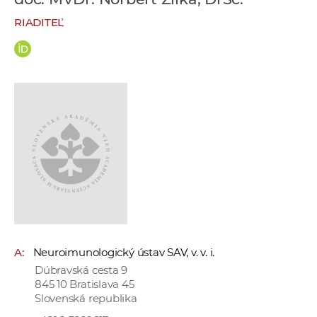
e
RIADITEĽ
v
p
r
a
c
o
v
n
í
č
k
a
c
A:
Neuroimunologický ústav SAV, v. v. i.
h
Dúbravská cesta 9
a
845 10 Bratislava 45
p
Slovenská republika
r