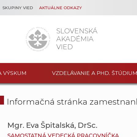
SKUPINY VIED
AKTUÁLNE ODKAZY
SLOVENSKÁ
AKADÉMIA
VIED
A VÝSKUM
VZDELÁVANIE A PHD. ŠTÚDIU
Informačná stránka zamestnan
Mgr. Eva Špitalská, DrSc.
SAMOSTATNÁ VEDECKÁ PRACOVNÍČKA