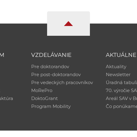
UM
VZDELÁVANIE
AKTUÁLNE
Pre doktorandov
Aktuality
Pre post-doktorandov
Newsletter
Pre vedeckých pracovníkov
Úradná tabuľ
ť
MoRePro
70. výročie S
uktúra
DoktoGrant
Areál SAV v Br
Program Mobility
Čo ponúkam