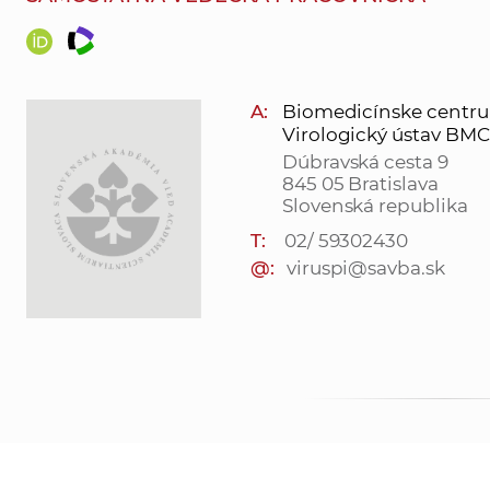
A:
Biomedicínske centrum 
Virologický ústav BMC SA
Dúbravská cesta 9
845 05 Bratislava
Slovenská republika
T:
02/ 59302430
@:
viruspi@savba.sk