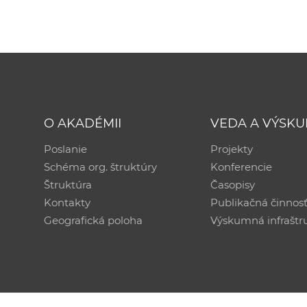
O AKADÉMII
VEDA A VÝSK
Poslanie
Projekty
Schéma org. štruktúry
Konferencie
Štruktúra
Časopisy
Kontakty
Publikačná činnos
Geografická poloha
Výskumná infraštr