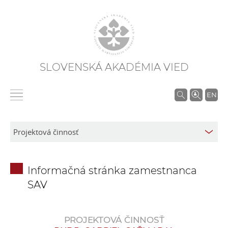
SLOVENSKÁ AKADÉMIA VIED
V
EN
y
h
ľ
a
d
Informačná stránka zamestnanca
á
SAV
v
a
n
PROJEKTOVÁ ČINNOSŤ
i