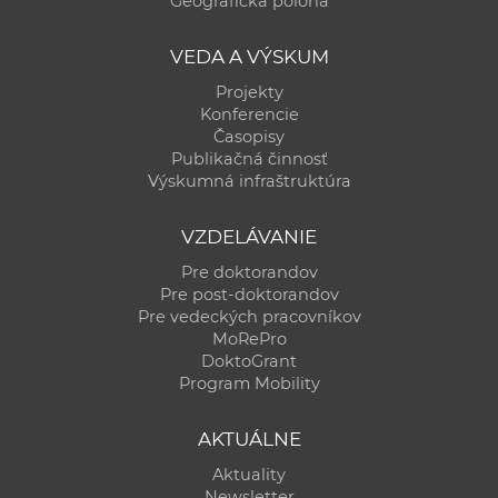
Geografická poloha
a
c
VEDA A VÝSKUM
o
Projekty
v
Konferencie
n
Časopisy
í
Publikačná činnosť
Výskumná infraštruktúra
k
o
VZDELÁVANIE
c
h
Pre doktorandov
Pre post-doktorandov
S
Pre vedeckých pracovníkov
A
MoRePro
V
DoktoGrant
Program Mobility
AKTUÁLNE
Aktuality
Newsletter