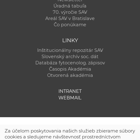
Úradná tabuľa
70. výročie SAV
Areál SAV v Bratislave
Čo ponúkame
LINKY
Inštitucionálny repozitár SAV
Slovenský archív soc. dát
Databáza fytocenolog. zápisov
Časopis Akadémia
Otvorená akadémia
INTRANET
WEBMAIL
Za účelom poskytovania našich služieb zbierame súbory
cookies a sledujeme návštevnosť prostredníctvom