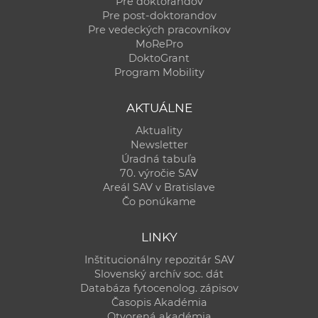
Pre doktorandov
Pre post-doktorandov
Pre vedeckých pracovníkov
MoRePro
DoktoGrant
Program Mobility
AKTUÁLNE
Aktuality
Newsletter
Úradná tabuľa
70. výročie SAV
Areál SAV v Bratislave
Čo ponúkame
LINKY
Inštitucionálny repozitár SAV
Slovenský archív soc. dát
Databáza fytocenolog. zápisov
Časopis Akadémia
Otvorená akadémia