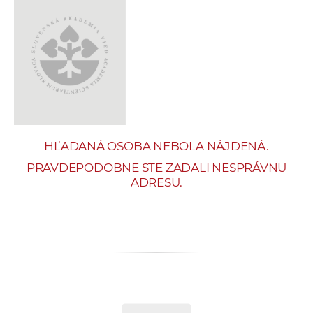
e
v
p
r
a
c
o
v
HĽADANÁ OSOBA NEBOLA NÁJDENÁ.
n
í
PRAVDEPODOBNE STE ZADALI NESPRÁVNU
ADRESU.
č
k
a
c
h
a
p
r