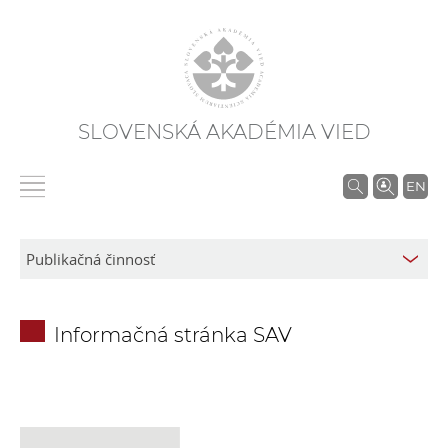
SLOVENSKÁ AKADÉMIA VIED
V
EN
y
h
ľ
a
d
Informačná stránka SAV
á
v
a
n
i