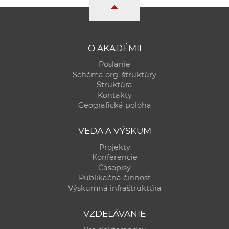
a
c
o
v
O AKADÉMII
n
Poslanie
í
Schéma org. štruktúry
k
Štruktúra
Kontakty
o
Geografická poloha
c
h
VEDA A VÝSKUM
S
Projekty
A
Konferencie
V
Časopisy
Publikačná činnosť
Výskumná infraštruktúra
VZDELÁVANIE