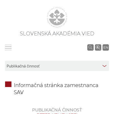
SLOVENSKÁ AKADÉMIA VIED
V
EN
y
h
ľ
a
d
Informačná stránka zamestnanca
á
SAV
v
a
n
PUBLIKAČNÁ ČINNOSŤ
i