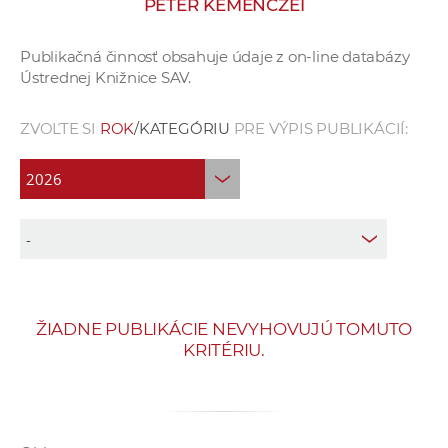
PETER KEMENCZEI
e
v
Publikačná činnosť obsahuje údaje z on-line databázy
p
Ústrednej Knižnice SAV.
r
a
ZVOĽTE SI
ROK
/KATEGÓRIU
PRE VÝPIS PUBLIKÁCIÍ:
c
o
v
n
í
č
k
a
ŽIADNE PUBLIKÁCIE NEVYHOVUJÚ TOMUTO
c
KRITÉRIU.
h
a
p
r