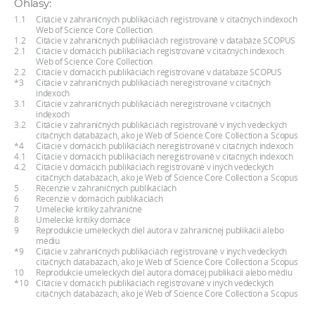
Ohlasy:
a
1.1
Citácie v zahraničných publikáciách registrované v citačných indexoch
c
Web of Science Core Collection
1.2
Citácie v zahraničných publikáciách registrované v databáze SCOPUS
o
2.1
Citácie v domácich publikáciách registrované v citačných indexoch
Web of Science Core Collection
v
2.2
Citácie v domácich publikáciách registrované v databáze SCOPUS
n
*3
Citácie v zahraničných publikáciách neregistrované v citačných
indexoch
í
3.1
Citácie v zahraničných publikáciách neregistrované v citačných
indexoch
k
3.2
Citácie v zahraničných publikáciách registrované v iných vedeckých
o
citačných databázach, ako je Web of Science Core Collection a Scopus
*4
Citácie v domácich publikáciách neregistrované v citačných indexoch
c
4.1
Citácie v domácich publikáciách neregistrované v citačných indexoch
4.2
Citácie v domácich publikáciách registrované v iných vedeckých
h
citačných databázach, ako je Web of Science Core Collection a Scopus
S
5
Recenzie v zahraničných publikáciách
6
Recenzie v domácich publikáciách
A
7
Umelecké kritiky zahraničné
8
Umelecké kritiky domáce
V
9
Reprodukcie umeleckých diel autora v zahraničnej publikácii alebo
médiu
*9
Citácie v zahraničných publikáciách registrované v iných vedeckých
citačných databázach, ako je Web of Science Core Collection a Scopus
10
Reprodukcie umeleckých diel autora domácej publikácii alebo médiu
*10
Citácie v domácich publikáciách registrované v iných vedeckých
citačných databázach, ako je Web of Science Core Collection a Scopus