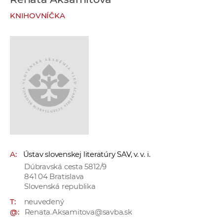
e
KNIHOVNÍČKA
v
p
r
a
c
o
v
n
í
č
k
A:
Ústav slovenskej literatúry SAV, v. v. i.
a
Dúbravská cesta 5812/9
c
841 04 Bratislava
h
Slovenská republika
a
T:
neuvedený
p
@:
Renata.Aksamitova@savba.sk
r