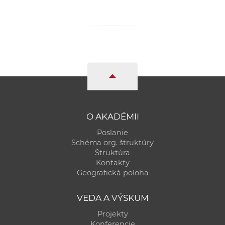
a
c
o
v
n
í
k
o
c
O AKADÉMII
h
Poslanie
S
Schéma org. štruktúry
A
Štruktúra
V
Kontakty
Geografická poloha
VEDA A VÝSKUM
Projekty
Konferencie