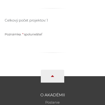
a
c
o
Celkový počet projektov: 1
v
n
í
Poznámka:
*
spoluriešiteľ
k
o
c
h
S
A
V
O AKADÉMII
Poslanie