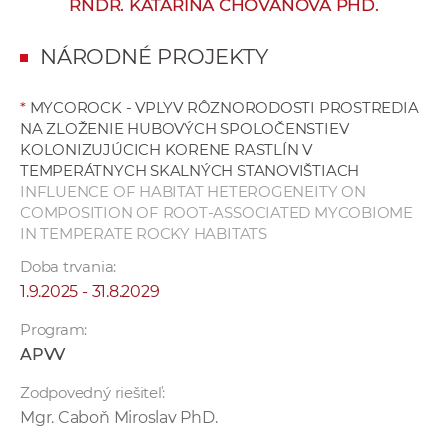
RNDR. KATARÍNA CHOVANOVÁ PHD.
e
v
NÁRODNÉ PROJEKTY
p
r
*
MYCOROCK - VPLYV RÔZNORODOSTI PROSTREDIA
a
NA ZLOŽENIE HUBOVÝCH SPOLOČENSTIEV
c
KOLONIZUJÚCICH KORENE RASTLÍN V
o
TEMPERÁTNYCH SKALNÝCH STANOVIŠTIACH
v
INFLUENCE OF HABITAT HETEROGENEITY ON
COMPOSITION OF ROOT-ASSOCIATED MYCOBIOME
n
IN TEMPERATE ROCKY HABITATS
í
č
Doba trvania:
k
1.9.2025 - 31.8.2029
a
Program:
c
APVV
h
a
Zodpovedný riešiteľ:
p
Mgr. Caboň Miroslav PhD.
r