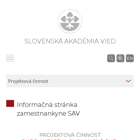
SLOVENSKÁ AKADÉMIA VIED
V
EN
y
h
ľ
a
d
Informačná stránka
á
zamestnankyne SAV
v
a
n
PROJEKTOVÁ ČINNOSŤ
i