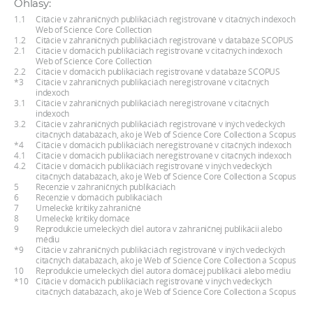
Ohlasy:
a
1.1
Citácie v zahraničných publikáciách registrované v citačných indexoch
c
Web of Science Core Collection
1.2
Citácie v zahraničných publikáciách registrované v databáze SCOPUS
o
2.1
Citácie v domácich publikáciách registrované v citačných indexoch
Web of Science Core Collection
v
2.2
Citácie v domácich publikáciách registrované v databáze SCOPUS
n
*3
Citácie v zahraničných publikáciách neregistrované v citačných
indexoch
í
3.1
Citácie v zahraničných publikáciách neregistrované v citačných
indexoch
k
3.2
Citácie v zahraničných publikáciách registrované v iných vedeckých
o
citačných databázach, ako je Web of Science Core Collection a Scopus
*4
Citácie v domácich publikáciách neregistrované v citačných indexoch
c
4.1
Citácie v domácich publikáciách neregistrované v citačných indexoch
4.2
Citácie v domácich publikáciách registrované v iných vedeckých
h
citačných databázach, ako je Web of Science Core Collection a Scopus
S
5
Recenzie v zahraničných publikáciách
6
Recenzie v domácich publikáciách
A
7
Umelecké kritiky zahraničné
8
Umelecké kritiky domáce
V
9
Reprodukcie umeleckých diel autora v zahraničnej publikácii alebo
médiu
*9
Citácie v zahraničných publikáciách registrované v iných vedeckých
citačných databázach, ako je Web of Science Core Collection a Scopus
10
Reprodukcie umeleckých diel autora domácej publikácii alebo médiu
*10
Citácie v domácich publikáciách registrované v iných vedeckých
citačných databázach, ako je Web of Science Core Collection a Scopus