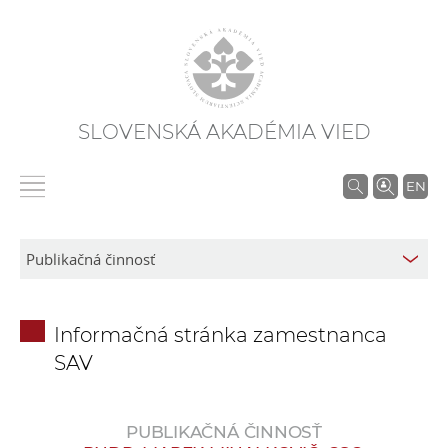
SLOVENSKÁ AKADÉMIA VIED
V
EN
y
h
ľ
a
d
Informačná stránka zamestnanca
á
SAV
v
a
n
PUBLIKAČNÁ ČINNOSŤ
i