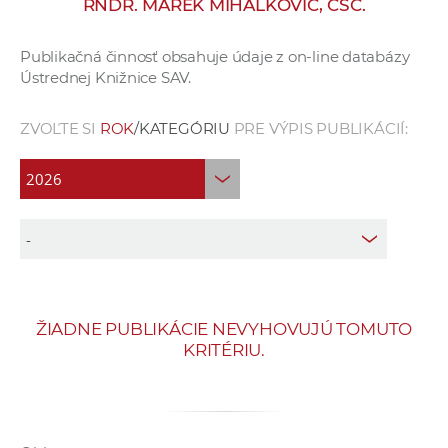
RNDR. MAREK MIHALKOVIČ, CSC.
e
v
Publikačná činnosť obsahuje údaje z on-line databázy
p
Ústrednej Knižnice SAV.
r
a
ZVOĽTE SI
ROK
/KATEGÓRIU
PRE VÝPIS PUBLIKÁCIÍ:
c
o
v
n
í
č
k
a
ŽIADNE PUBLIKÁCIE NEVYHOVUJÚ TOMUTO
c
KRITÉRIU.
h
a
p
r