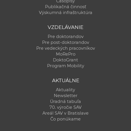
Časopisy
Publikačná činnosť
Výskumná infraštruktúra
VZDELÁVANIE
Pre doktorandov
Pre post-doktorandov
Pre vedeckých pracovníkov
MoRePro
DoktoGrant
Program Mobility
AKTUÁLNE
Aktuality
Newsletter
Úradná tabuľa
70. výročie SAV
Areál SAV v Bratislave
Čo ponúkame