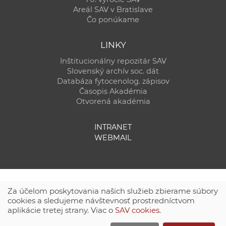
Areál SAV v Bratislave
Čo ponúkame
LINKY
Inštitucionálny repozitár SAV
Slovenský archív soc. dát
Databáza fytocenolog. zápisov
Časopis Akadémia
Otvorená akadémia
INTRANET
WEBMAIL
Za účelom poskytovania našich služieb zbierame súbory
cookies a sledujeme návštevnosť prostredníctvom
aplikácie tretej strany. Viac o
SAV cookies
.
Technická podpora:
CSČ SAV, v. v. i. - Výpočtové stredisko SAV