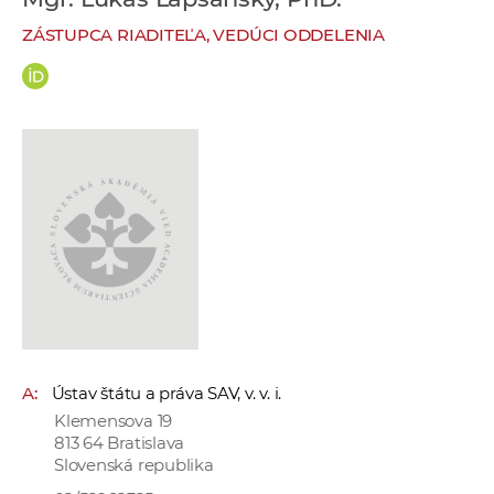
e
ZÁSTUPCA RIADITEĽA, VEDÚCI ODDELENIA
v
p
r
a
c
o
v
n
í
č
k
a
c
A:
Ústav štátu a práva SAV, v. v. i.
h
Klemensova 19
a
813 64 Bratislava
p
Slovenská republika
r