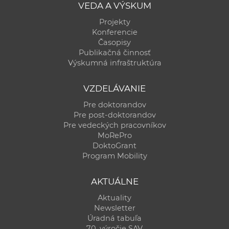
VEDA A VÝSKUM
Projekty
Konferencie
Časopisy
Publikačná činnosť
Výskumná infraštruktúra
VZDELÁVANIE
Pre doktorandov
Pre post-doktorandov
Pre vedeckých pracovníkov
MoRePro
DoktoGrant
Program Mobility
AKTUÁLNE
Aktuality
Newsletter
Úradná tabuľa
70. výročie SAV