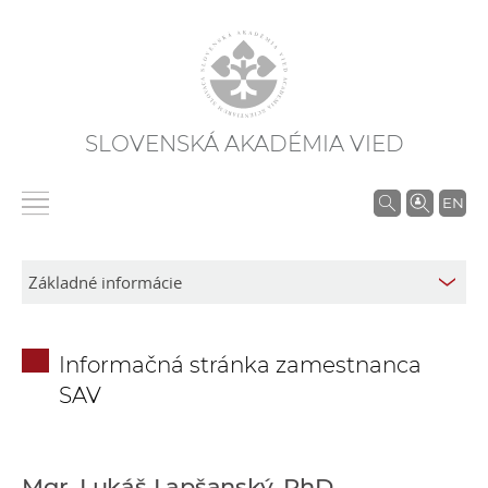
SLOVENSKÁ AKADÉMIA VIED
V
EN
y
h
ľ
a
d
Informačná stránka zamestnanca
á
SAV
v
a
n
i
Mgr. Lukáš Lapšanský, PhD.