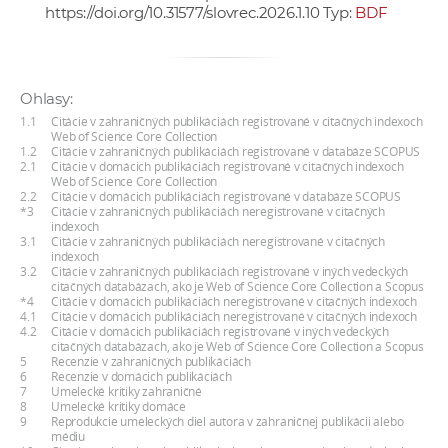
https://doi.org/10.31577/slovrec.2026.1.10
Typ:
BDF
a
c
o
v
Ohlasy:
n
1.1
Citácie v zahraničných publikáciách registrované v citačných indexoch
Web of Science Core Collection
í
1.2
Citácie v zahraničných publikáciách registrované v databáze SCOPUS
k
2.1
Citácie v domácich publikáciách registrované v citačných indexoch
Web of Science Core Collection
o
2.2
Citácie v domácich publikáciách registrované v databáze SCOPUS
*3
Citácie v zahraničných publikáciách neregistrované v citačných
c
indexoch
h
3.1
Citácie v zahraničných publikáciách neregistrované v citačných
indexoch
S
3.2
Citácie v zahraničných publikáciách registrované v iných vedeckých
citačných databázach, ako je Web of Science Core Collection a Scopus
A
*4
Citácie v domácich publikáciách neregistrované v citačných indexoch
V
4.1
Citácie v domácich publikáciách neregistrované v citačných indexoch
4.2
Citácie v domácich publikáciách registrované v iných vedeckých
citačných databázach, ako je Web of Science Core Collection a Scopus
5
Recenzie v zahraničných publikáciách
6
Recenzie v domácich publikáciách
7
Umelecké kritiky zahraničné
8
Umelecké kritiky domáce
9
Reprodukcie umeleckých diel autora v zahraničnej publikácii alebo
médiu