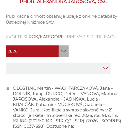
PHDR. ALEXANDRA JAROŠOVÁ, CSC.
e
v
Publikačná činnosť obsahuje údaje z on-line databázy
p
Ústrednej Knižnice SAV.
r
a
ZVOĽTE SI
ROK
/KATEGÓRIU
PRE VÝPIS PUBLIKÁCIÍ:
c
o
v
n
í
č
k
OLOŠTIAK, Martin - WACHTARCZYKOVÁ, Jana -
a
DOLNÍK, Juraj - ĎURČO, Peter - IVANOVÁ, Martina -
c
JAROŠOVÁ, Alexandra - JASINSKÁ, Lucia -
h
KRALČÁK, Ľubomír - MÚCSKOVÁ, Gabriela -
VAŇKO, Juraj. Kodifikácia syntaxe slovenčiny v 21.
a
storočí (anketa). In Slovenská reč, 2026, roč. 91, č. 1, s.
p
161-184. (2025: 0.143 - SJR, Q3 - SJR). (2026 - SCOPUS).
r
ISSN 0037-6981. Dostupné na: