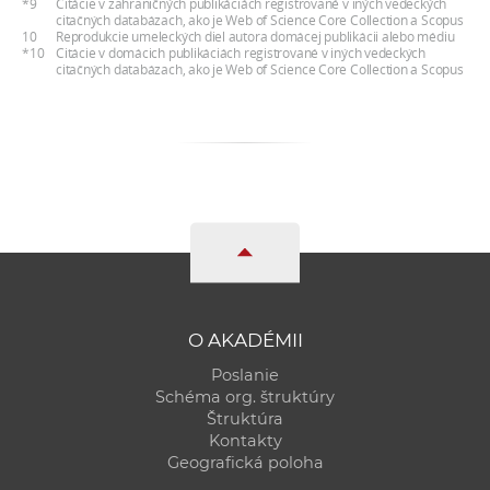
*9
Citácie v zahraničných publikáciách registrované v iných vedeckých
citačných databázach, ako je Web of Science Core Collection a Scopus
10
Reprodukcie umeleckých diel autora domácej publikácii alebo médiu
*10
Citácie v domácich publikáciách registrované v iných vedeckých
citačných databázach, ako je Web of Science Core Collection a Scopus
O AKADÉMII
Poslanie
Schéma org. štruktúry
Štruktúra
Kontakty
Geografická poloha