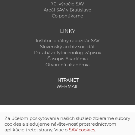
70. výročie SAV
Areál SAV v Bratislave
Čo ponúkame
LINKY
Inštitucionálny repozitár SAV
Slovenský archív soc. dát
Databáza fytocenolog. zápisov
Časopis Akadémia
Otvorená akadémia
INTRANET
WEBMAIL
Za účelom poskytovania našich služieb zbierame súbory
cookies a sledujeme návštevnosť prostredníctvom
aplikácie tretej strany. Viac o
SAV cookies
.