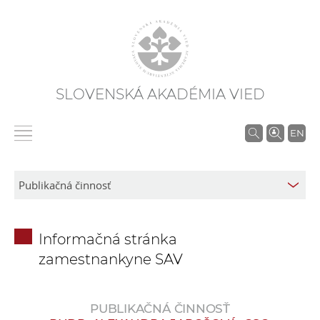
SLOVENSKÁ AKADÉMIA VIED
V
EN
y
h
ľ
a
d
Informačná stránka
á
zamestnankyne SAV
v
a
n
PUBLIKAČNÁ ČINNOSŤ
i