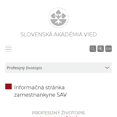
SLOVENSKÁ AKADÉMIA VIED
V
EN
y
h
ľ
a
d
Informačná stránka
á
zamestnankyne SAV
v
a
n
PROFESIJNÝ ŽIVOTOPIS
i