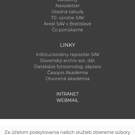
Newsletter
Úradná tabuľa
70. výročie SAV
Areál SAV v Bratislave
Čo ponúkame
LINKY
Inštitucionálny repozitár SAV
Slovenský archív soc. dát
Databáza fytocenolog. zápisov
Časopis Akadémia
Otvorená akadémia
INTRANET
WEBMAIL
Za účelom poskytovania našich služieb zbierame súbory