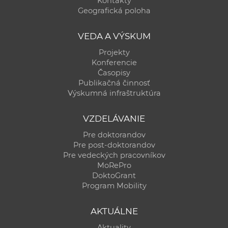
Kontakty
a
Geografická poloha
c
o
VEDA A VÝSKUM
v
Projekty
n
Konferencie
í
Časopisy
Publikačná činnosť
k
Výskumná infraštruktúra
o
c
VZDELÁVANIE
h
Pre doktorandov
S
Pre post-doktorandov
A
Pre vedeckých pracovníkov
V
MoRePro
DoktoGrant
Program Mobility
AKTUÁLNE
Aktuality