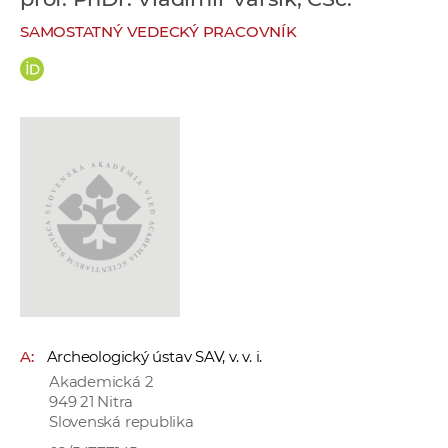
e
SAMOSTATNÝ VEDECKÝ PRACOVNÍK
v
p
r
a
c
o
v
n
í
č
k
a
c
A:
Archeologický ústav SAV, v. v. i.
h
Akademická 2
a
949 21 Nitra
p
Slovenská republika
r