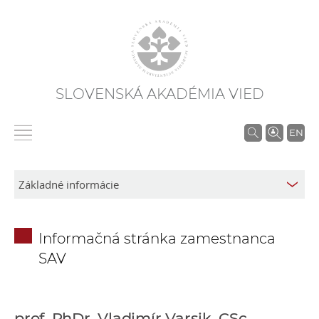
SLOVENSKÁ AKADÉMIA VIED
V
EN
y
h
ľ
a
d
Informačná stránka zamestnanca
á
SAV
v
a
n
i
prof. PhDr. Vladimír Varsik, CSc.