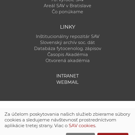
Areál SAV v Bratislave
Čo ponúkame
LINKY
Inštitucionálny repozitár SAV
Slovenský archív soc. dát
Databáza fytocenolog. zápisov
Časopis Akadémia
Otvorená akadémia
INTRANET
WEBMAIL
Za účelom poskytovania našich služieb zbierame súbory
cookies a sledujeme návštevnosť prostredníctvom
aplikácie tretej strany. Viac o
SAV cookies
.
Technická podpora:
CSČ SAV, v. v. i. - Výpočtové stredisko SAV