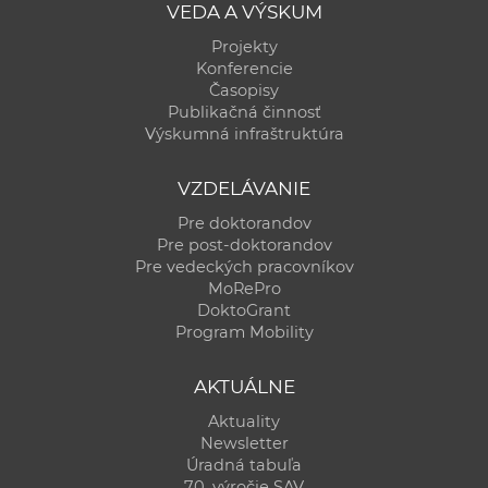
VEDA A VÝSKUM
Projekty
Konferencie
Časopisy
Publikačná činnosť
Výskumná infraštruktúra
VZDELÁVANIE
Pre doktorandov
Pre post-doktorandov
Pre vedeckých pracovníkov
MoRePro
DoktoGrant
Program Mobility
AKTUÁLNE
Aktuality
Newsletter
Úradná tabuľa
70. výročie SAV