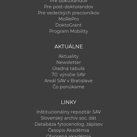
Pre doktorandov
Pre post-doktorandov
Pre vedeckých pracovníkov
MoRePro
DoktoGrant
Program Mobility
AKTUÁLNE
Aktuality
Newsletter
Úradná tabuľa
70. výročie SAV
Areál SAV v Bratislave
Čo ponúkame
LINKY
Inštitucionálny repozitár SAV
Slovenský archív soc. dát
Databáza fytocenolog. zápisov
Časopis Akadémia
Otvorená akadémia