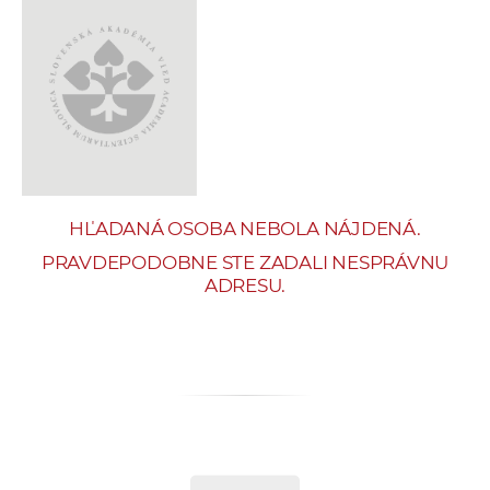
e
v
p
r
a
c
o
v
HĽADANÁ OSOBA NEBOLA NÁJDENÁ.
n
í
PRAVDEPODOBNE STE ZADALI NESPRÁVNU
ADRESU.
č
k
a
c
h
a
p
r