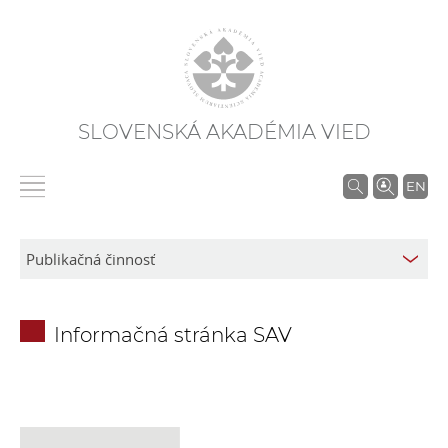
SLOVENSKÁ AKADÉMIA VIED
V
EN
y
h
ľ
a
d
Informačná stránka SAV
á
v
a
n
i