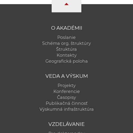
a
c
o
v
O AKADÉMII
n
Poslanie
í
Schéma org. štruktúry
k
Štruktúra
Kontakty
o
Geografická poloha
c
h
VEDA A VÝSKUM
S
Projekty
A
Konferencie
V
Časopisy
Publikačná činnosť
Výskumná infraštruktúra
VZDELÁVANIE