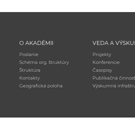
O AKADÉMII
VEDA A VÝSK
Poslanie
Projekty
Schéma org. štruktúry
Konferencie
Štruktúra
Časopisy
Kontakty
Publikačná činnos
Geografická poloha
Výskumná infraštr