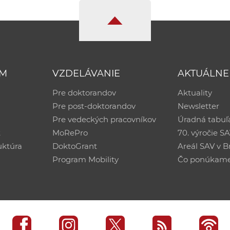
UM
VZDELÁVANIE
AKTUÁLNE
Pre doktorandov
Aktuality
Pre post-doktorandov
Newsletter
Pre vedeckých pracovníkov
Úradná tabuľ
ť
MoRePro
70. výročie S
uktúra
DoktoGrant
Areál SAV v Br
Program Mobility
Čo ponúkam