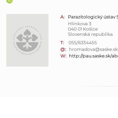
A:
Parazitologický ústav SAV
Hlinkova 3
040 01 Košice
Slovenská republika
T:
055/6334455
@:
hromadova@saske.sk
W:
http://pau.saske.sk/a