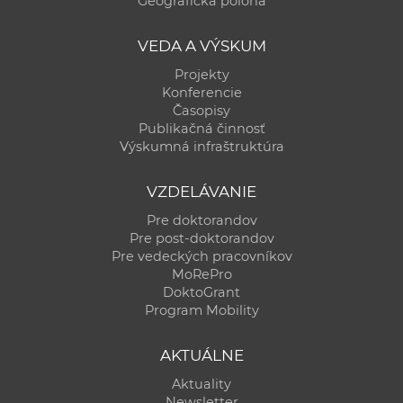
Geografická poloha
a
c
VEDA A VÝSKUM
o
Projekty
v
Konferencie
n
Časopisy
í
Publikačná činnosť
Výskumná infraštruktúra
k
o
VZDELÁVANIE
c
h
Pre doktorandov
Pre post-doktorandov
S
Pre vedeckých pracovníkov
A
MoRePro
V
DoktoGrant
Program Mobility
AKTUÁLNE
Aktuality
Newsletter