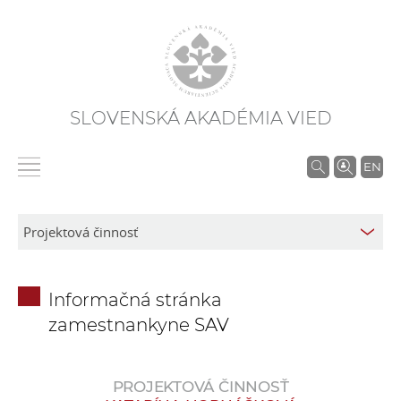
SLOVENSKÁ AKADÉMIA VIED
V
EN
y
h
ľ
a
d
Informačná stránka
á
zamestnankyne SAV
v
a
n
PROJEKTOVÁ ČINNOSŤ
i