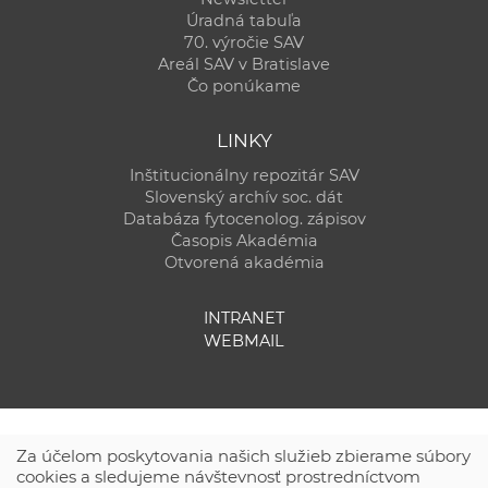
Úradná tabuľa
70. výročie SAV
Areál SAV v Bratislave
Čo ponúkame
LINKY
Inštitucionálny repozitár SAV
Slovenský archív soc. dát
Databáza fytocenolog. zápisov
Časopis Akadémia
Otvorená akadémia
INTRANET
WEBMAIL
Za účelom poskytovania našich služieb zbierame súbory
cookies a sledujeme návštevnosť prostredníctvom