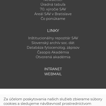
Úradná tabuľa
70. výročie SAV
Areál SAV v Bratislave
Čo ponúkame
LINKY
Inštitucionálny repozitár SAV
Slovenský archív soc. dát
Databáza fytocenolog. zápisov
Časopis Akadémia
Otvorená akadémia
INTRANET
WEBMAIL
Za účelom poskytovania našich služieb zbierame súbory
cookies a sledujeme návštevnosť prostredníctvom