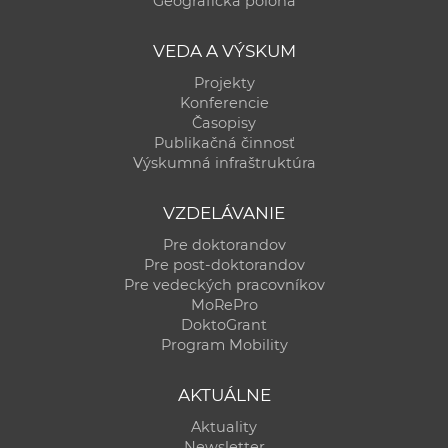
Geografická poloha
a
c
VEDA A VÝSKUM
o
Projekty
v
Konferencie
n
Časopisy
í
Publikačná činnosť
Výskumná infraštruktúra
k
o
VZDELÁVANIE
c
h
Pre doktorandov
Pre post-doktorandov
S
Pre vedeckých pracovníkov
A
MoRePro
V
DoktoGrant
Program Mobility
AKTUÁLNE
Aktuality
Newsletter