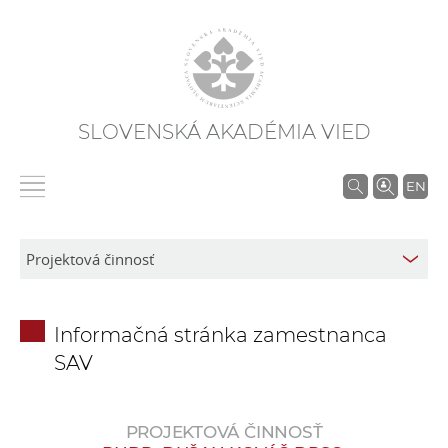
SLOVENSKÁ AKADÉMIA VIED
V
EN
y
h
ľ
a
d
Informačná stránka zamestnanca
á
SAV
v
a
n
PROJEKTOVÁ ČINNOSŤ
i