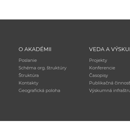
O AKADÉMII
VEDA A VÝSK
Poslanie
Projekty
Schéma org. štruktúry
Konferencie
Štruktúra
Časopisy
Kontakty
Publikačná činnos
Geografická poloha
Výskumná infraštr