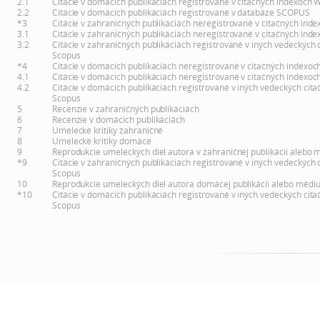
2.1
Citácie v domácich publikáciách registrované v citačných indexoch 
2.2
Citácie v domácich publikáciách registrované v databáze SCOPUS
*3
Citácie v zahraničných publikáciách neregistrované v citačných inde
3.1
Citácie v zahraničných publikáciách neregistrované v citačných inde
3.2
Citácie v zahraničných publikáciách registrované v iných vedeckých 
Scopus
*4
Citácie v domácich publikáciách neregistrované v citačných indexoc
4.1
Citácie v domácich publikáciách neregistrované v citačných indexoc
4.2
Citácie v domácich publikáciách registrované v iných vedeckých cita
Scopus
5
Recenzie v zahraničných publikáciách
6
Recenzie v domácich publikáciách
7
Umelecké kritiky zahraničné
8
Umelecké kritiky domáce
9
Reprodukcie umeleckých diel autora v zahraničnej publikácii alebo 
*9
Citácie v zahraničných publikáciách registrované v iných vedeckých 
Scopus
10
Reprodukcie umeleckých diel autora domácej publikácii alebo médi
*10
Citácie v domácich publikáciách registrované v iných vedeckých cita
Scopus