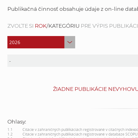
Publikačná činnosť obsahuje údaje z on-line data
ZVOĽTE SI
ROK
/KATEGÓRIU
PRE VÝPIS PUBLIKÁCIÍ
ŽIADNE PUBLIKÁCIE NEVYHOVU
Ohlasy:
1.1
Citácie v zahraničných publikáciách registrované v citačných indexo
1.2
Citácie v zahraničných publikáciách registrované v databáze SCOPU