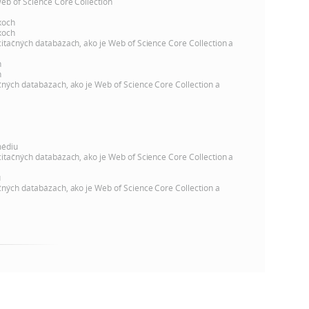
k
Web of Science Core Collection
o
xoch
n
xoch
c
citačných databázach, ako je Web of Science Core Collection a
h
k
h
S
h
čných databázach, ako je Web of Science Core Collection a
A
a
V
c
médiu
citačných databázach, ako je Web of Science Core Collection a
h
u
čných databázach, ako je Web of Science Core Collection a
S
A
V