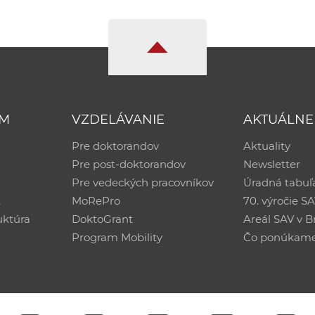
UM
VZDELÁVANIE
AKTUÁLNE
Pre doktorandov
Aktuality
Pre post-doktorandov
Newsletter
Pre vedeckých pracovníkov
Úradná tabuľ
ť
MoRePro
70. výročie S
uktúra
DoktoGrant
Areál SAV v Br
Program Mobility
Čo ponúkam