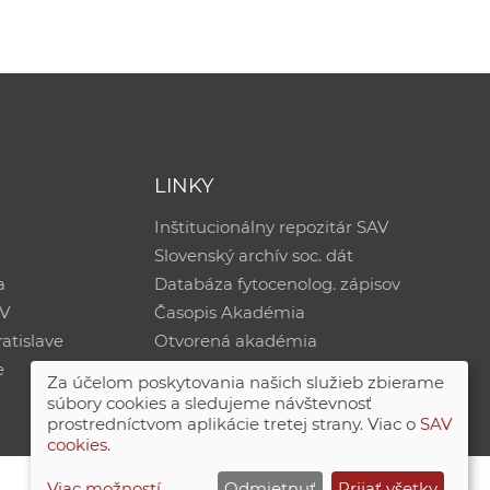
LINKY
Inštitucionálny repozitár SAV
Slovenský archív soc. dát
a
Databáza fytocenolog. zápisov
AV
Časopis Akadémia
atislave
Otvorená akadémia
e
Za účelom poskytovania našich služieb zbierame
súbory cookies a sledujeme návštevnosť
prostredníctvom aplikácie tretej strany. Viac o
SAV
cookies
.
Viac možností
Odmietnuť
Prijať všetky