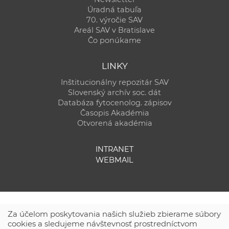
Úradná tabuľa
70. výročie SAV
Areál SAV v Bratislave
Čo ponúkame
LINKY
Inštitucionálny repozitár SAV
Slovenský archív soc. dát
Databáza fytocenolog. zápisov
Časopis Akadémia
Otvorená akadémia
INTRANET
WEBMAIL
Za účelom poskytovania našich služieb zbierame súbory
cookies a sledujeme návštevnosť prostredníctvom