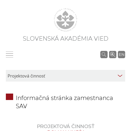
SLOVENSKÁ AKADÉMIA VIED
V
EN
y
h
ľ
a
d
Informačná stránka zamestnanca
á
SAV
v
a
n
PROJEKTOVÁ ČINNOSŤ
i