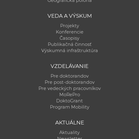
Geografická poloha
a
c
VEDA A VÝSKUM
o
Projekty
v
Konferencie
n
Časopisy
í
Publikačná činnosť
Výskumná infraštruktúra
k
o
VZDELÁVANIE
c
h
Pre doktorandov
Pre post-doktorandov
S
Pre vedeckých pracovníkov
A
MoRePro
V
DoktoGrant
Program Mobility
AKTUÁLNE
Aktuality
Newsletter