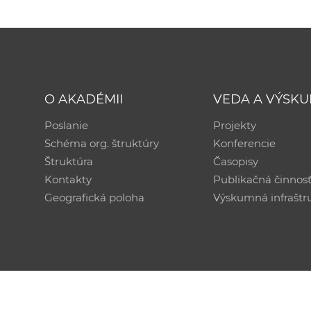
O AKADÉMII
VEDA A VÝSK
Poslanie
Projekty
Schéma org. štruktúry
Konferencie
Štruktúra
Časopisy
Kontakty
Publikačná činnos
Geografická poloha
Výskumná infraštr