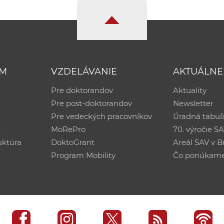
UM
VZDELÁVANIE
AKTUÁLNE
Pre doktorandov
Aktuality
Pre post-doktorandov
Newsletter
Pre vedeckých pracovníkov
Úradná tabuľ
ť
MoRePro
70. výročie S
uktúra
DoktoGrant
Areál SAV v Br
Program Mobility
Čo ponúkam