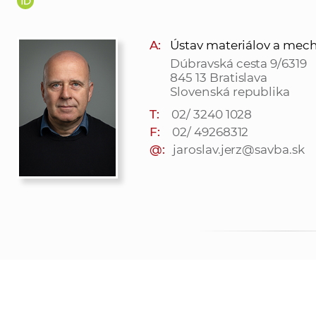
A:
Ústav materiálov a mechan
Dúbravská cesta 9/6319
845 13 Bratislava
Slovenská republika
T:
02/ 3240 1028
F:
02/ 49268312
@:
jaroslav.jerz@savba.sk