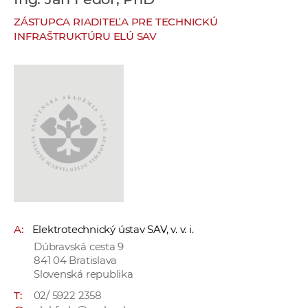
e
ZÁSTUPCA RIADITEĽA PRE TECHNICKÚ
v
INFRAŠTRUKTÚRU ELÚ SAV
p
r
a
c
o
v
n
í
č
k
a
A:
Elektrotechnický ústav SAV, v. v. i.
c
Dúbravská cesta 9
h
841 04 Bratislava
a
Slovenská republika
p
T:
02/ 5922 2358
r