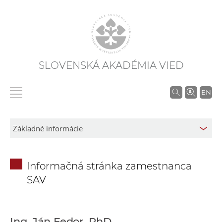
SLOVENSKÁ AKADÉMIA VIED
V
EN
y
h
ľ
a
d
Informačná stránka zamestnanca
á
SAV
v
a
n
i
Ing. Ján Fedor, PhD