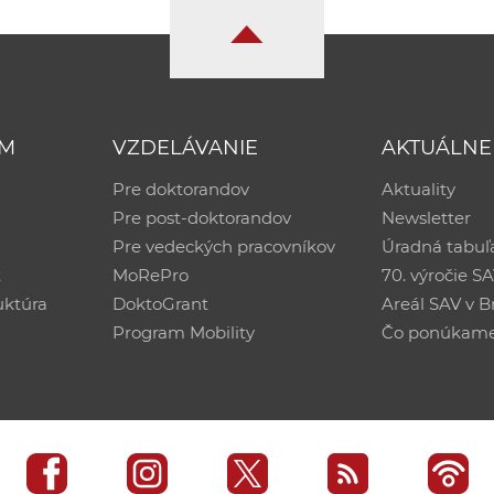
UM
VZDELÁVANIE
AKTUÁLNE
Pre doktorandov
Aktuality
Pre post-doktorandov
Newsletter
Pre vedeckých pracovníkov
Úradná tabuľ
ť
MoRePro
70. výročie S
uktúra
DoktoGrant
Areál SAV v Br
Program Mobility
Čo ponúkam