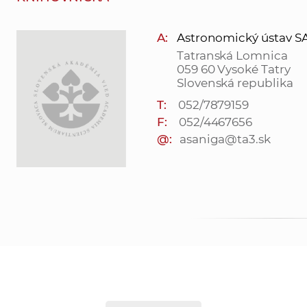
A:
Astronomický ústav SAV, 
Tatranská Lomnica
059 60 Vysoké Tatry
Slovenská republika
T:
052/7879159
F:
052/4467656
@:
asaniga@ta3.sk