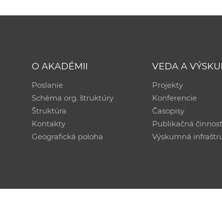
O AKADÉMII
VEDA A VÝSK
Poslanie
Projekty
Schéma org. štruktúry
Konferencie
Štruktúra
Časopisy
Kontakty
Publikačná činnos
Geografická poloha
Výskumná infraštr