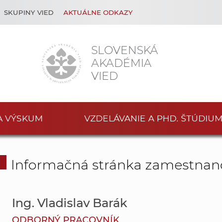
SKUPINY VIED
AKTUÁLNE ODKAZY
SLOVENSKÁ
AKADÉMIA
VIED
A VÝSKUM
VZDELÁVANIE A PHD. ŠTÚDIU
Informačná stránka zamestnan
Ing. Vladislav Barák
ODBORNÝ PRACOVNÍK