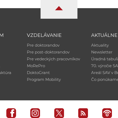
UM
VZDELÁVANIE
AKTUÁLNE
Pre doktorandov
Aktuality
Pre post-doktorandov
Newsletter
Pre vedeckých pracovníkov
Úradná tabuľ
ť
MoRePro
70. výročie S
uktúra
DoktoGrant
Areál SAV v Br
Program Mobility
Čo ponúkam