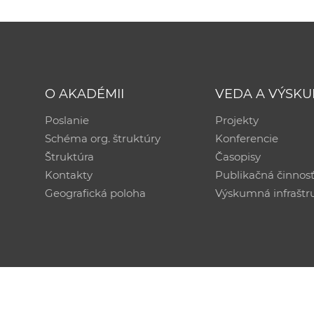
O AKADÉMII
VEDA A VÝSK
Poslanie
Projekty
Schéma org. štruktúry
Konferencie
Štruktúra
Časopisy
Kontakty
Publikačná činnos
Geografická poloha
Výskumná infraštr