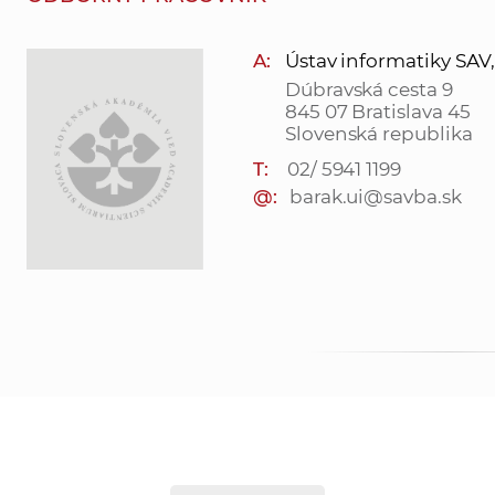
A:
Ústav informatiky SAV, v.
Dúbravská cesta 9
845 07 Bratislava 45
Slovenská republika
T:
02/ 5941 1199
@:
barak.ui@savba.sk