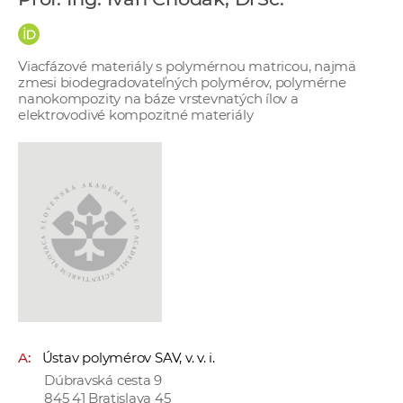
e
v
p
Viacfázové materiály s polymérnou matricou, najmä
r
zmesi biodegradovateľných polymérov, polymérne
nanokompozity na báze vrstevnatých ílov a
a
elektrovodivé kompozitné materiály
c
o
v
n
í
č
k
a
c
h
a
A:
Ústav polymérov SAV, v. v. i.
p
Dúbravská cesta 9
r
845 41 Bratislava 45