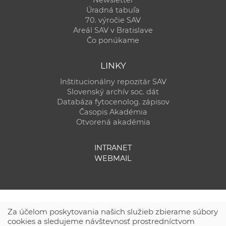
Úradná tabuľa
70. výročie SAV
Areál SAV v Bratislave
Čo ponúkame
LINKY
Inštitucionálny repozitár SAV
Slovenský archív soc. dát
Databáza fytocenolog. zápisov
Časopis Akadémia
Otvorená akadémia
INTRANET
WEBMAIL
Za účelom poskytovania našich služieb zbierame súbory
cookies a sledujeme návštevnosť prostredníctvom