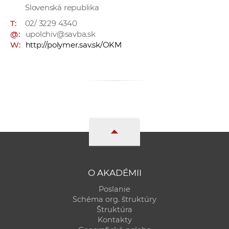
Slovenská republika
a
c
T:
02/ 3229 4340
o
@:
upolchiv@savba.sk
W:
http://polymer.sav.sk/OKM
v
n
í
k
o
c
h
S
A
V
O AKADÉMII
Poslanie
Schéma org. štruktúry
Štruktúra
Kontakty