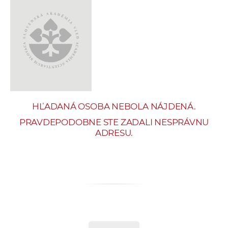
e
v
p
r
a
c
o
v
HĽADANÁ OSOBA NEBOLA NÁJDENÁ.
n
í
PRAVDEPODOBNE STE ZADALI NESPRÁVNU
ADRESU.
č
k
a
c
h
a
p
r