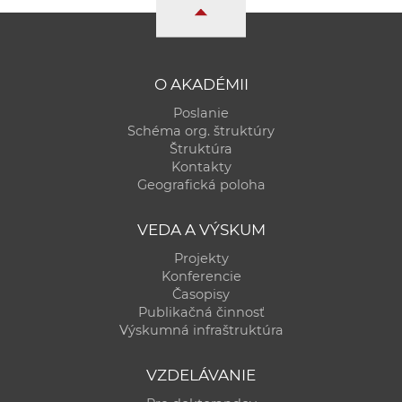
a
c
o
v
O AKADÉMII
n
Poslanie
í
Schéma org. štruktúry
k
Štruktúra
Kontakty
o
Geografická poloha
c
h
VEDA A VÝSKUM
S
Projekty
A
Konferencie
V
Časopisy
Publikačná činnosť
Výskumná infraštruktúra
VZDELÁVANIE