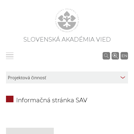
SLOVENSKÁ AKADÉMIA VIED
V
EN
y
h
ľ
a
d
Informačná stránka SAV
á
v
a
n
i