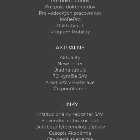
Pre doktorandov
Pre post-doktorandov
Pre vedeckých pracovníkov
MoRePro
DoktoGrant
Program Mobility
AKTUÁLNE
Aktuality
Newsletter
Úradná tabuľa
70. výročie SAV
Areál SAV v Bratislave
Čo ponúkame
LINKY
Inštitucionálny repozitár SAV
Slovenský archív soc. dát
Databáza fytocenolog. zápisov
Časopis Akadémia
Otvorená akadémia