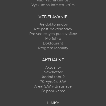
Publikačná činnosť
Výskumná infraštruktúra
VZDELÁVANIE
Pre doktorandov
Pre post-doktorandov
Pre vedeckých pracovníkov
MoRePro
DoktoGrant
Program Mobility
AKTUÁLNE
Aktuality
Newsletter
Úradná tabuľa
70. výročie SAV
Areál SAV v Bratislave
Čo ponúkame
LINKY