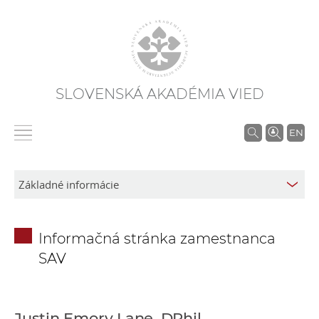
SLOVENSKÁ AKADÉMIA VIED
V
EN
y
h
ľ
a
d
Informačná stránka zamestnanca
á
SAV
v
a
n
i
Justin Emory Lane, DPhil.