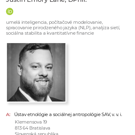
e
v
p
umelá inteligencia, počítačové modelovanie,
r
spracovanie prirodzeného jazyka (NLP), analýza sietí,
sociálna stabilita a kvantitatívne financie
a
c
o
v
n
í
č
k
a
c
h
A:
Ústav etnológie a sociálnej antropológie SAV, v. v. i.
a
Klemensova 19
p
813 64 Bratislava
r
Slovenská republika