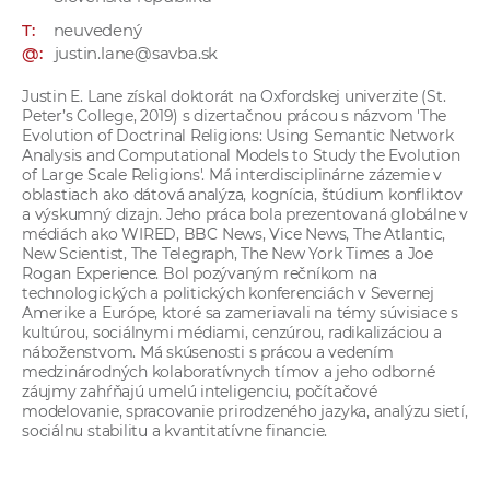
a
T:
neuvedený
c
@:
justin.lane@savba.sk
o
Justin E. Lane získal doktorát na Oxfordskej univerzite (St.
v
Peter’s College, 2019) s dizertačnou prácou s názvom 'The
n
Evolution of Doctrinal Religions: Using Semantic Network
í
Analysis and Computational Models to Study the Evolution
of Large Scale Religions'. Má interdisciplinárne zázemie v
k
oblastiach ako dátová analýza, kognícia, štúdium konfliktov
o
a výskumný dizajn. Jeho práca bola prezentovaná globálne v
médiách ako WIRED, BBC News, Vice News, The Atlantic,
c
New Scientist, The Telegraph, The New York Times a Joe
h
Rogan Experience. Bol pozývaným rečníkom na
S
technologických a politických konferenciách v Severnej
Amerike a Európe, ktoré sa zameriavali na témy súvisiace s
A
kultúrou, sociálnymi médiami, cenzúrou, radikalizáciou a
V
náboženstvom. Má skúsenosti s prácou a vedením
medzinárodných kolaboratívnych tímov a jeho odborné
záujmy zahŕňajú umelú inteligenciu, počítačové
modelovanie, spracovanie prirodzeného jazyka, analýzu sietí,
sociálnu stabilitu a kvantitatívne financie.