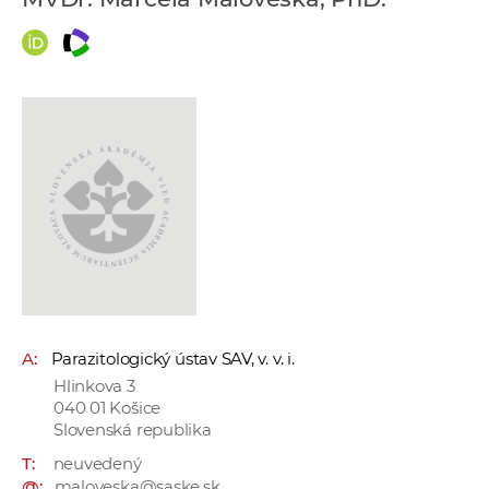
e
v
p
r
a
c
o
v
n
í
č
k
a
A:
Parazitologický ústav SAV, v. v. i.
c
Hlinkova 3
h
040 01 Košice
a
Slovenská republika
p
T:
neuvedený
r
@:
maloveska@saske.sk