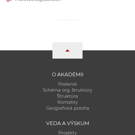
a
c
o
v
n
í
k
o
c
h
O AKADÉMII
S
Poslanie
A
Schéma org. štruktúry
V
Štruktúra
Kontakty
Geografická poloha
VEDA A VÝSKUM
Projekty