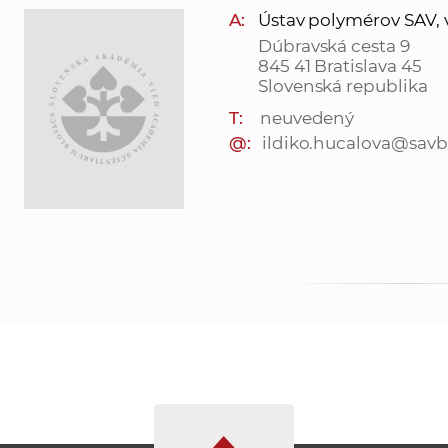
A:
Ústav polymérov SAV, v. 
Dúbravská cesta 9
845 41 Bratislava 45
Slovenská republika
T:
neuvedený
@:
ildiko.hucalova@savb