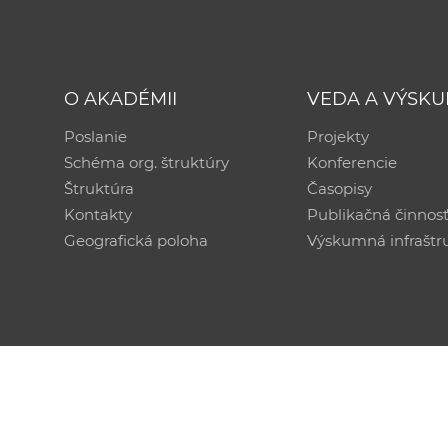
O AKADÉMII
VEDA A VÝSK
Poslanie
Projekty
Schéma org. štruktúry
Konferencie
Štruktúra
Časopisy
Kontakty
Publikačná činnos
Geografická poloha
Výskumná infraštr