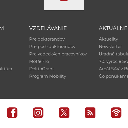
UM
VZDELÁVANIE
AKTUÁLNE
Pre doktorandov
Aktuality
Pre post-doktorandov
Newsletter
Pre vedeckých pracovníkov
Úradná tabuľ
ť
MoRePro
70. výročie S
uktúra
DoktoGrant
Areál SAV v Br
Program Mobility
Čo ponúkam