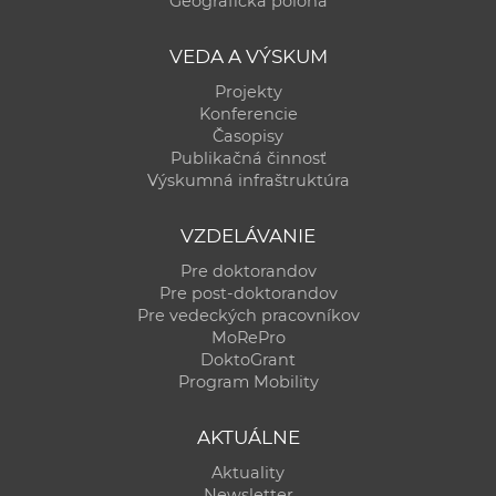
Geografická poloha
a
c
VEDA A VÝSKUM
o
Projekty
v
Konferencie
n
Časopisy
í
Publikačná činnosť
Výskumná infraštruktúra
k
o
VZDELÁVANIE
c
h
Pre doktorandov
Pre post-doktorandov
S
Pre vedeckých pracovníkov
A
MoRePro
V
DoktoGrant
Program Mobility
AKTUÁLNE
Aktuality
Newsletter