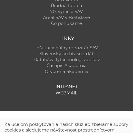
Úradná tabuľa
70. výročie SAV
Areál SAV v Bratislave
Čo ponúkame
LINKY
Inštitucionálny repozitár SAV
Slovenský archív soc. dát
Databáza fytocenolog. zápisov
Časopis Akadémia
Otvorená akadémia
INTRANET
WEBMAIL
Za účelom poskytovania našich služieb zbierame súbory
cookies a sledujeme návštevnosť prostredníctvom