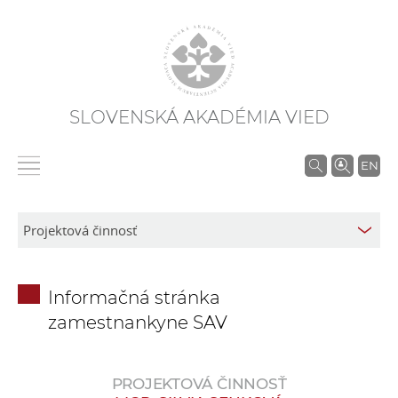
SLOVENSKÁ AKADÉMIA VIED
V
EN
y
h
ľ
a
d
Informačná stránka
á
zamestnankyne SAV
v
a
n
PROJEKTOVÁ ČINNOSŤ
i