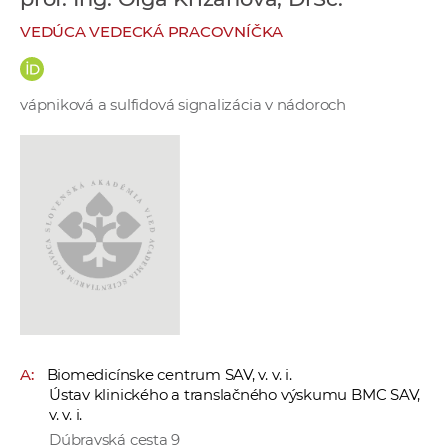
e
VEDÚCA VEDECKÁ PRACOVNÍČKA
v
p
r
vápniková a sulfidová signalizácia v nádoroch
a
c
o
v
n
í
č
k
a
c
h
A:
Biomedicínske centrum SAV, v. v. i.
a
Ústav klinického a translačného výskumu BMC SAV,
p
v. v. i.
r
Dúbravská cesta 9