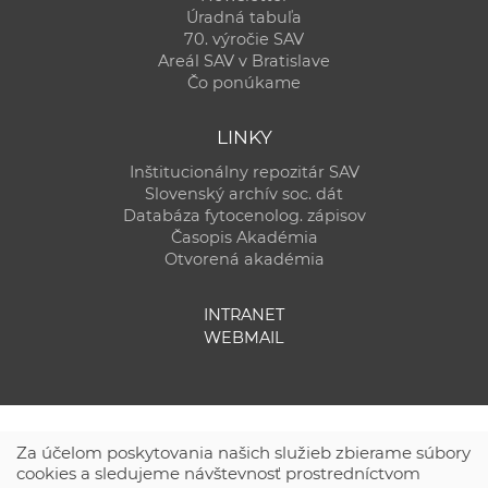
Úradná tabuľa
70. výročie SAV
Areál SAV v Bratislave
Čo ponúkame
LINKY
Inštitucionálny repozitár SAV
Slovenský archív soc. dát
Databáza fytocenolog. zápisov
Časopis Akadémia
Otvorená akadémia
INTRANET
WEBMAIL
Za účelom poskytovania našich služieb zbierame súbory
cookies a sledujeme návštevnosť prostredníctvom