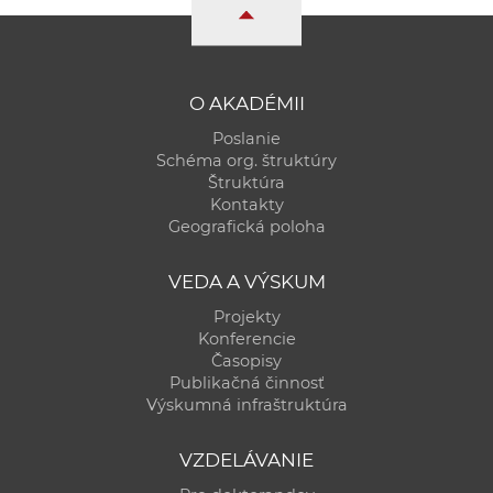
a
c
o
v
O AKADÉMII
n
Poslanie
í
Schéma org. štruktúry
k
Štruktúra
Kontakty
o
Geografická poloha
c
h
VEDA A VÝSKUM
S
Projekty
A
Konferencie
V
Časopisy
Publikačná činnosť
Výskumná infraštruktúra
VZDELÁVANIE