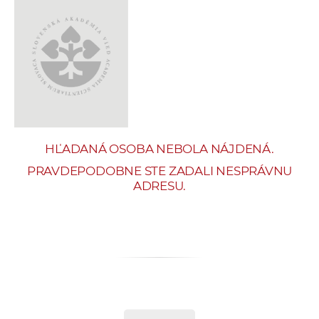
e
v
p
r
a
c
o
v
HĽADANÁ OSOBA NEBOLA NÁJDENÁ.
n
í
PRAVDEPODOBNE STE ZADALI NESPRÁVNU
ADRESU.
č
k
a
c
h
a
p
r