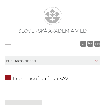
SLOVENSKÁ AKADÉMIA VIED
V
EN
y
h
ľ
a
d
Informačná stránka SAV
á
v
a
n
i