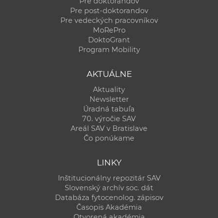
Pre doktorandov
Pre post-doktorandov
Pre vedeckých pracovníkov
MoRePro
DoktoGrant
Program Mobility
AKTUÁLNE
Aktuality
Newsletter
Úradná tabuľa
70. výročie SAV
Areál SAV v Bratislave
Čo ponúkame
LINKY
Inštitucionálny repozitár SAV
Slovenský archív soc. dát
Databáza fytocenolog. zápisov
Časopis Akadémia
Otvorená akadémia