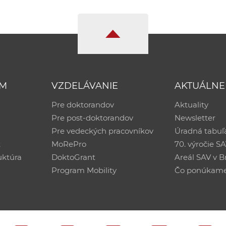
UM
VZDELÁVANIE
AKTUÁLNE
Pre doktorandov
Aktuality
Pre post-doktorandov
Newsletter
Pre vedeckých pracovníkov
Úradná tabuľ
ť
MoRePro
70. výročie S
uktúra
DoktoGrant
Areál SAV v Br
Program Mobility
Čo ponúkam