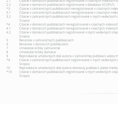
2.1
Citácie v domácich publikáciách registrované v citačných indexoch 
2.2
Citácie v domácich publikáciách registrované v databáze SCOPUS
*3
Citácie v zahraničných publikáciách neregistrované v citačných inde
3.1
Citácie v zahraničných publikáciách neregistrované v citačných inde
3.2
Citácie v zahraničných publikáciách registrované v iných vedeckých 
Scopus
*4
Citácie v domácich publikáciách neregistrované v citačných indexoc
4.1
Citácie v domácich publikáciách neregistrované v citačných indexoc
4.2
Citácie v domácich publikáciách registrované v iných vedeckých cita
Scopus
5
Recenzie v zahraničných publikáciách
6
Recenzie v domácich publikáciách
7
Umelecké kritiky zahraničné
8
Umelecké kritiky domáce
9
Reprodukcie umeleckých diel autora v zahraničnej publikácii alebo 
*9
Citácie v zahraničných publikáciách registrované v iných vedeckých 
Scopus
10
Reprodukcie umeleckých diel autora domácej publikácii alebo médi
*10
Citácie v domácich publikáciách registrované v iných vedeckých cita
Scopus