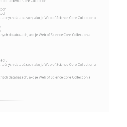
k
Web of Science Core Collection
o
xoch
n
xoch
c
citačných databázach, ako je Web of Science Core Collection a
h
k
h
S
h
čných databázach, ako je Web of Science Core Collection a
A
a
V
c
médiu
citačných databázach, ako je Web of Science Core Collection a
h
u
čných databázach, ako je Web of Science Core Collection a
S
A
V