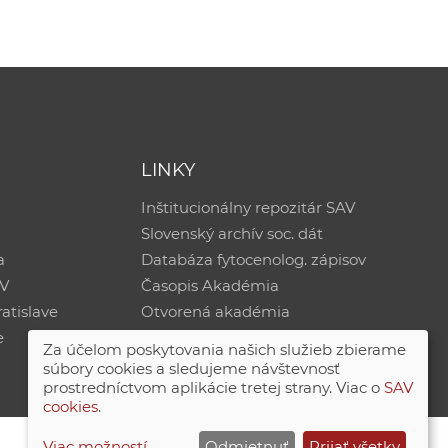
LINKY
Inštitucionálny repozitár SAV
Slovenský archív soc. dát
a
Databáza fytocenolog. zápisov
AV
Časopis Akadémia
atislave
Otvorená akadémia
e
Za účelom poskytovania našich služieb zbierame
súbory cookies a sledujeme návštevnosť
prostredníctvom aplikácie tretej strany. Viac o
SAV
cookies
.
Viac možností
Odmietnuť
Prijať všetky