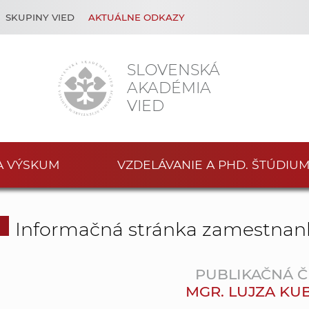
SKUPINY VIED
AKTUÁLNE ODKAZY
SLOVENSKÁ
AKADÉMIA
VIED
A VÝSKUM
VZDELÁVANIE A PHD. ŠTÚDIU
Informačná stránka zamestnan
PUBLIKAČNÁ Č
MGR. LUJZA KU