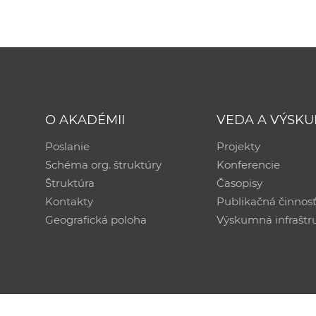
O AKADÉMII
VEDA A VÝSK
Poslanie
Projekty
Schéma org. štruktúry
Konferencie
Štruktúra
Časopisy
Kontakty
Publikačná činnos
Geografická poloha
Výskumná infraštr