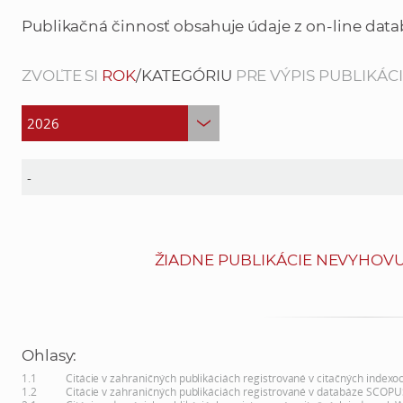
Publikačná činnosť obsahuje údaje z on-line data
ZVOĽTE SI
ROK
/KATEGÓRIU
PRE VÝPIS PUBLIKÁCIÍ
ŽIADNE PUBLIKÁCIE NEVYHOVU
Ohlasy:
1.1
Citácie v zahraničných publikáciách registrované v citačných indexo
1.2
Citácie v zahraničných publikáciách registrované v databáze SCOPU