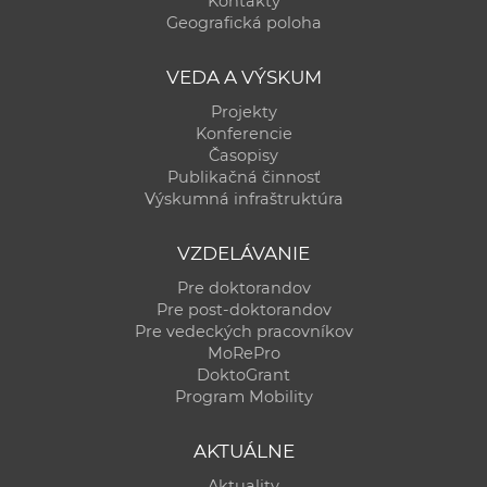
Kontakty
a
Geografická poloha
c
o
VEDA A VÝSKUM
v
Projekty
n
Konferencie
í
Časopisy
Publikačná činnosť
k
Výskumná infraštruktúra
o
c
VZDELÁVANIE
h
Pre doktorandov
S
Pre post-doktorandov
A
Pre vedeckých pracovníkov
V
MoRePro
DoktoGrant
Program Mobility
AKTUÁLNE
Aktuality