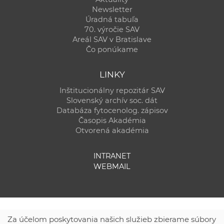
Newsletter
Úradná tabuľa
70. výročie SAV
Areál SAV v Bratislave
Čo ponúkame
LINKY
Inštitucionálny repozitár SAV
Slovenský archív soc. dát
Databáza fytocenolog. zápisov
Časopis Akadémia
Otvorená akadémia
INTRANET
WEBMAIL
Za účelom poskytovania našich služieb zbierame súbory