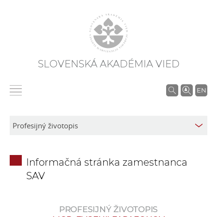
SLOVENSKÁ AKADÉMIA VIED
V
EN
y
h
ľ
a
d
Informačná stránka zamestnanca
á
SAV
v
a
n
PROFESIJNÝ ŽIVOTOPIS
i